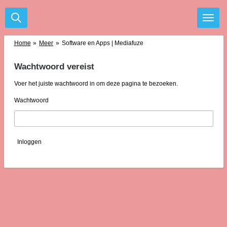
Ga
direct
naar
de
Home
»
Meer
»
Software en Apps | Mediafuze
hoofdinhoud
Wachtwoord vereist
Voer het juiste wachtwoord in om deze pagina te bezoeken.
Wachtwoord
Inloggen