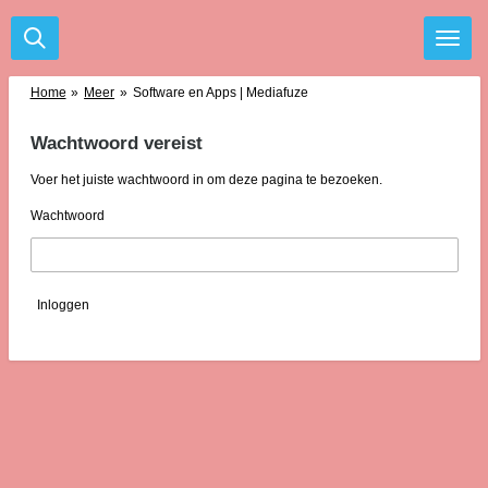
Ga
direct
naar
de
Home
»
Meer
»
Software en Apps | Mediafuze
hoofdinhoud
Wachtwoord vereist
Voer het juiste wachtwoord in om deze pagina te bezoeken.
Wachtwoord
Inloggen