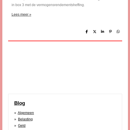
in box 3 met de vermogensrendementsheffing.
Lees meer »
D
D
S
P
D
e
e
h
i
e
l
e
a
n
l
e
l
r
n
e
n
e
e
n
n
Blog
Algemeen
Belasting
Geld