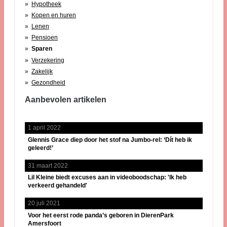
Hypotheek
Kopen en huren
Lenen
Pensioen
Sparen
Verzekering
Zakelijk
Gezondheid
Aanbevolen artikelen
1 april 2022
Glennis Grace diep door het stof na Jumbo-rel: ‘Dít heb ik
geleerd!’
31 maart 2022
Lil Kleine biedt excuses aan in videoboodschap: 'Ik heb
verkeerd gehandeld'
20 juli 2021
Voor het eerst rode panda’s geboren in DierenPark
Amersfoort