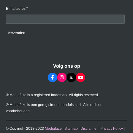
E-mailadres *
Verzenden
Volg ons op
F
I
X
Y
a
n
o
c
s
u
e
t
T
® Mediafuze is a registered trademark. All rights reserved.
b
a
u
o
g
b
o
r
e
® Mediafuze is een geregistreerd handelsmerk. Alle rechten
k
a
voorbehouden.
m
© Copyright 2018-2023
Mediafuze
|
Sitemap
|
Disclaimer
|
Privacy Policy
|