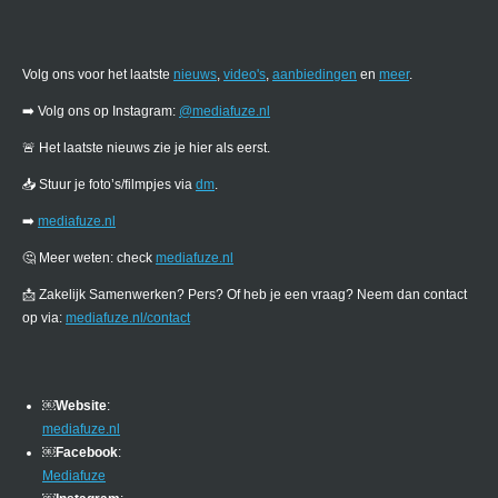
Volg ons voor het laatste
nieuws
,
video's
,
aanbiedingen
en
meer
.
➡️ Volg ons op Instagram:
@mediafuze.nl
🚨 Het laatste nieuws zie je hier als eerst.
📥 Stuur je foto’s/filmpjes via
dm
.
➡️
mediafuze.nl
🤔 Meer weten: check
mediafuze.nl
📩 Zakelijk Samenwerken? Pers? Of heb je een vraag? Neem dan contact
op via:
mediafuze.nl/contact
￼
Website
:
mediafuze.nl
￼
Facebook
:
Mediafuze