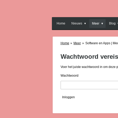
Ga
direct
naar
de
Home
Nieuws
Meer
Blog
hoofdinhoud
Home
»
Meer
»
Software en Apps | Me
Wachtwoord vereis
Voer het juiste wachtwoord in om deze 
Wachtwoord
Inloggen