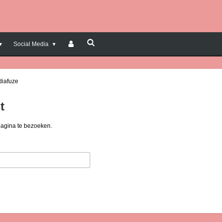
Social Media
diafuze
t
pagina te bezoeken.