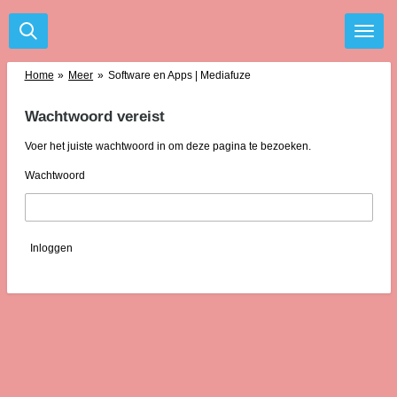
Ga
direct
naar
de
Home
»
Meer
»
Software en Apps | Mediafuze
hoofdinhoud
Wachtwoord vereist
Voer het juiste wachtwoord in om deze pagina te bezoeken.
Wachtwoord
Inloggen