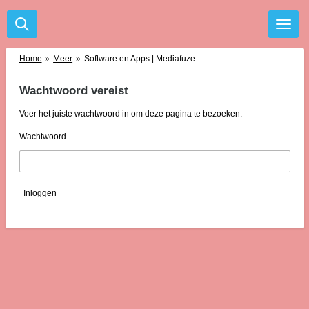
Ga
direct
naar
de
Home
»
Meer
»
Software en Apps | Mediafuze
hoofdinhoud
Wachtwoord vereist
Voer het juiste wachtwoord in om deze pagina te bezoeken.
Wachtwoord
Inloggen