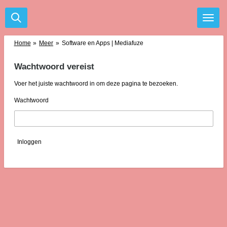
Ga
direct
naar
de
Home
»
Meer
»
Software en Apps | Mediafuze
hoofdinhoud
Wachtwoord vereist
Voer het juiste wachtwoord in om deze pagina te bezoeken.
Wachtwoord
Inloggen