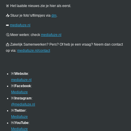
🚨 Het laatste nieuws zie je hier als eerst.
📥 Stuur je foto’s/filmpjes via
dm
.
➡️
mediafuze.nl
🤔 Meer weten: check
mediafuze.nl
📩 Zakelijk Samenwerken? Pers? Of heb je een vraag? Neem dan contact
op via:
mediafuze.nl/contact
￼
Website
:
mediafuze.nl
￼
Facebook
:
Mediafuze
￼
Instagram
:
@mediafuze.nl
￼
Twitter
:
Mediafuze
￼
YouTube
:
Mediafuze