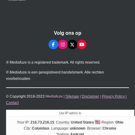
Volg ons op
F
I
X
Y
a
n
o
c
s
u
e
t
T
® Mediafuze is a registered trademark. All rights reserved.
b
a
u
o
g
b
o
r
e
® Mediafuze is een geregistreerd handelsmerk. Alle rechten
k
a
voorbehouden.
m
© Copyright 2018-2023
Mediafuze
|
Sitemap
|
Disclaimer
|
Privacy Policy
|
Contact
Uw IP-adres is
Your IP:
216.73.216.15
Country:
United States
Region:
Ohio
City:
Columbus
Language:
unknown
Browser:
Chrome
System:
Android