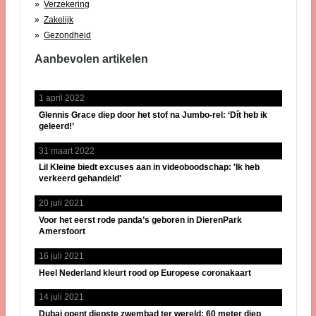
Verzekering
Zakelijk
Gezondheid
Aanbevolen artikelen
1 april 2022
Glennis Grace diep door het stof na Jumbo-rel: ‘Dít heb ik
geleerd!’
31 maart 2022
Lil Kleine biedt excuses aan in videoboodschap: 'Ik heb
verkeerd gehandeld'
20 juli 2021
Voor het eerst rode panda’s geboren in DierenPark
Amersfoort
16 juli 2021
Heel Nederland kleurt rood op Europese coronakaart
14 juli 2021
Dubai opent diepste zwembad ter wereld: 60 meter diep