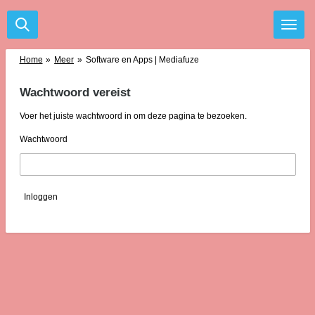
Ga
direct
naar
de
Home
»
Meer
»
Software en Apps | Mediafuze
hoofdinhoud
Wachtwoord vereist
Voer het juiste wachtwoord in om deze pagina te bezoeken.
Wachtwoord
Inloggen