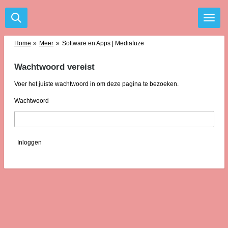
Ga
direct
naar
de
Home
»
Meer
»
Software en Apps | Mediafuze
hoofdinhoud
Wachtwoord vereist
Voer het juiste wachtwoord in om deze pagina te bezoeken.
Wachtwoord
Inloggen