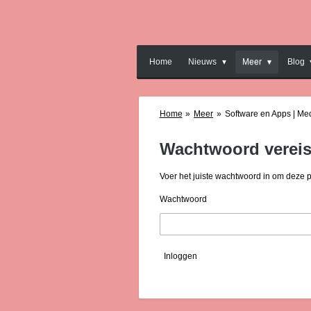
Ga
direct
naar
de
Home
Nieuws
Meer
Blog
hoofdinhoud
Home
»
Meer
»
Software en Apps | Me
Wachtwoord vereis
Voer het juiste wachtwoord in om deze 
Wachtwoord
Inloggen