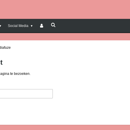
Social Media
diafuze
t
pagina te bezoeken.