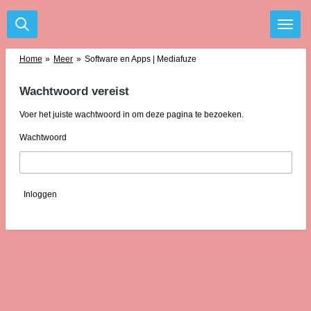
Ga
direct
naar
de
Home
»
Meer
»
Software en Apps | Mediafuze
hoofdinhoud
Wachtwoord vereist
Voer het juiste wachtwoord in om deze pagina te bezoeken.
Wachtwoord
Inloggen