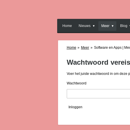
Ga
direct
naar
de
Home
Nieuws
Meer
Blog
hoofdinhoud
Home
»
Meer
»
Software en Apps | Me
Wachtwoord vereis
Voer het juiste wachtwoord in om deze 
Wachtwoord
Inloggen