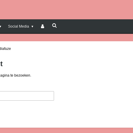
Social Media
diafuze
t
pagina te bezoeken.