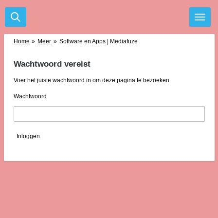
Ga
direct
naar
de
Home
»
Meer
»
Software en Apps | Mediafuze
hoofdinhoud
Wachtwoord vereist
Voer het juiste wachtwoord in om deze pagina te bezoeken.
Wachtwoord
Inloggen