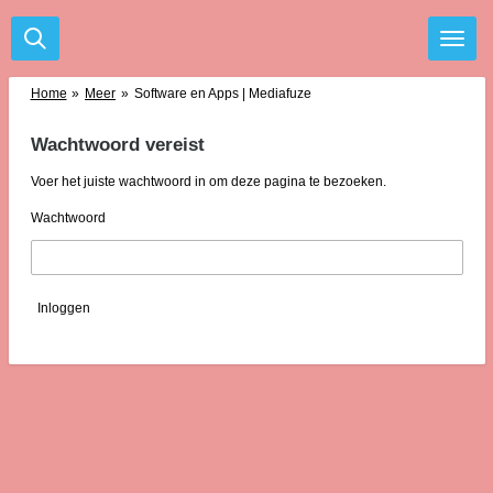
Ga
direct
naar
de
Home
»
Meer
»
Software en Apps | Mediafuze
hoofdinhoud
Wachtwoord vereist
Voer het juiste wachtwoord in om deze pagina te bezoeken.
Wachtwoord
Inloggen