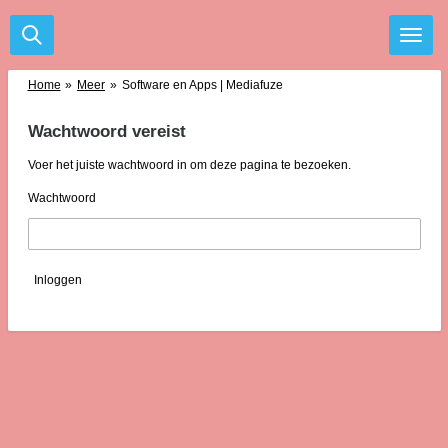
Ga
direct
naar
de
Home
»
Meer
»
Software en Apps | Mediafuze
hoofdinhoud
Wachtwoord vereist
Voer het juiste wachtwoord in om deze pagina te bezoeken.
Wachtwoord
Inloggen