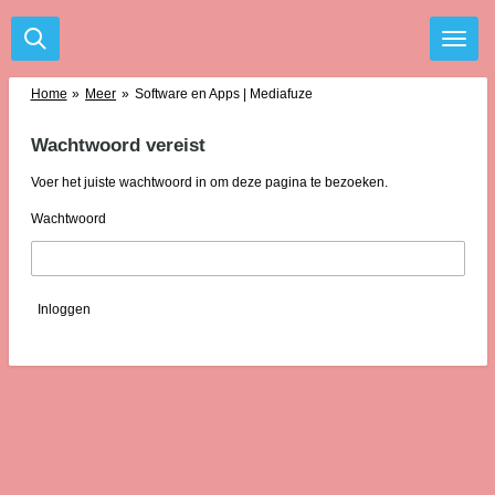
Ga
direct
naar
de
Home
»
Meer
»
Software en Apps | Mediafuze
hoofdinhoud
Wachtwoord vereist
Voer het juiste wachtwoord in om deze pagina te bezoeken.
Wachtwoord
Inloggen