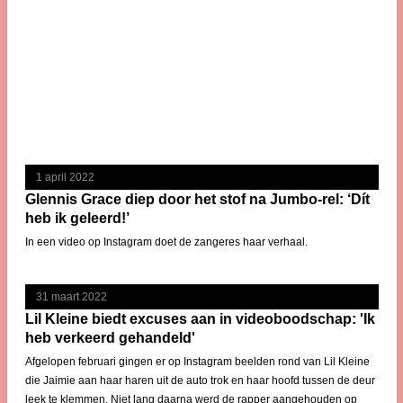
1 april 2022
Glennis Grace diep door het stof na Jumbo-rel: ‘Dít
heb ik geleerd!’
In een video op Instagram doet de zangeres haar verhaal.
31 maart 2022
Lil Kleine biedt excuses aan in videoboodschap: 'Ik
heb verkeerd gehandeld'
Afgelopen februari gingen er op Instagram beelden rond van Lil Kleine
die Jaimie aan haar haren uit de auto trok en haar hoofd tussen de deur
leek te klemmen. Niet lang daarna werd de rapper aangehouden op