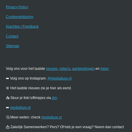
Privacy Policy
Cookieverklaring
Klachten / Feedback
Contact
Sitemap
Volg ons voor het laatste
nieuws
,
video's
,
aanbiedingen
en
meer
.
➡️ Volg ons op Instagram:
@mediafuze.nl
🚨 Het laatste nieuws zie je hier als eerst.
📥 Stuur je foto’s/filmpjes via
dm
.
➡️
mediafuze.nl
🤔 Meer weten: check
mediafuze.nl
📩 Zakelijk Samenwerken? Pers? Of heb je een vraag? Neem dan contact