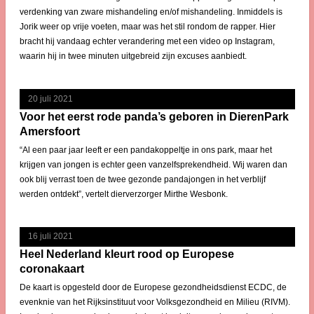
verdenking van zware mishandeling en/of mishandeling. Inmiddels is
Jorik weer op vrije voeten, maar was het stil rondom de rapper. Hier
bracht hij vandaag echter verandering met een video op Instagram,
waarin hij in twee minuten uitgebreid zijn excuses aanbiedt.
20 juli 2021
Voor het eerst rode panda’s geboren in DierenPark
Amersfoort
“Al een paar jaar leeft er een pandakoppeltje in ons park, maar het
krijgen van jongen is echter geen vanzelfsprekendheid. Wij waren dan
ook blij verrast toen de twee gezonde pandajongen in het verblijf
werden ontdekt”, vertelt dierverzorger Mirthe Wesbonk.
16 juli 2021
Heel Nederland kleurt rood op Europese
coronakaart
De kaart is opgesteld door de Europese gezondheidsdienst ECDC, de
evenknie van het Rijksinstituut voor Volksgezondheid en Milieu (RIVM).