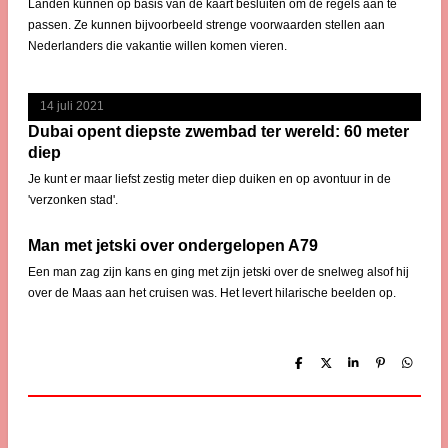
Landen kunnen op basis van de kaart besluiten om de regels aan te
passen. Ze kunnen bijvoorbeeld strenge voorwaarden stellen aan
Nederlanders die vakantie willen komen vieren.
14 juli 2021
Dubai opent diepste zwembad ter wereld: 60 meter
diep
Je kunt er maar liefst zestig meter diep duiken en op avontuur in de
'verzonken stad'.
Man met jetski over ondergelopen A79
Een man zag zijn kans en ging met zijn jetski over de snelweg alsof hij
over de Maas aan het cruisen was. Het levert hilarische beelden op.
D
D
S
P
D
e
e
h
i
e
l
e
a
n
l
e
l
r
n
e
n
e
e
n
n