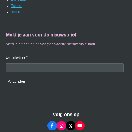
Twitter
YouTube
Meld je aan voor de nieuwsbrief
Meld
je
nu
aan en
ontvang
het laatste nieuws
via e-mail.
E-mailadres *
Verzenden
Volg ons op
F
I
X
Y
a
n
o