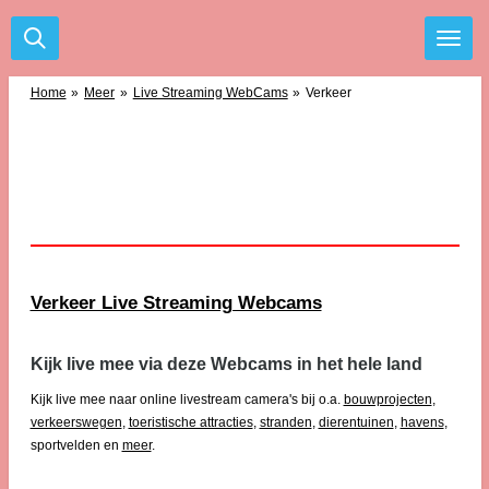
Ga
direct
naar
de
Home
»
Meer
»
Live Streaming WebCams
»
Verkeer
hoofdinhoud
Verkeer Live Streaming Webcams
Kijk live mee via deze Webcams in het hele land
Kijk live mee naar online livestream camera's bij o.a.
bouwprojecten
,
verkeerswegen
,
toeristische attracties
,
stranden
,
dierentuinen
,
havens
,
sportvelden en
meer
.