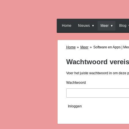
Ga
direct
naar
de
Home
Nieuws
Meer
Blog
hoofdinhoud
Home
»
Meer
»
Software en Apps | Me
Wachtwoord vereis
Voer het juiste wachtwoord in om deze 
Wachtwoord
Inloggen