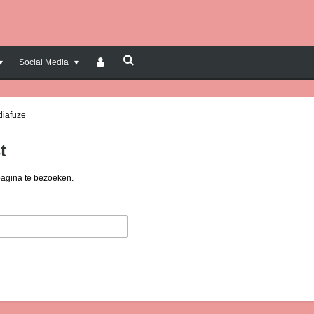
Social Media
diafuze
t
pagina te bezoeken.