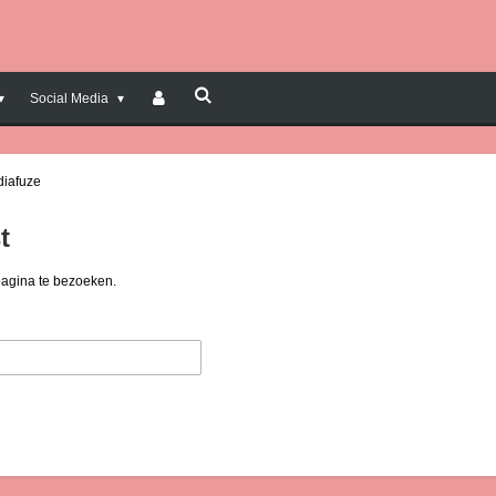
Social Media
diafuze
t
pagina te bezoeken.