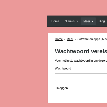
Ga
direct
naar
de
Home
Nieuws
Meer
Blog
hoofdinhoud
Home
»
Meer
»
Software en Apps | Me
Wachtwoord vereis
Voer het juiste wachtwoord in om deze 
Wachtwoord
Inloggen