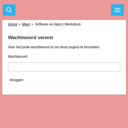
Ga
direct
naar
de
Home
»
Meer
»
Software en Apps | Mediafuze
hoofdinhoud
Wachtwoord vereist
Voer het juiste wachtwoord in om deze pagina te bezoeken.
Wachtwoord
Inloggen