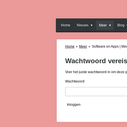
Ga
direct
naar
de
Home
Nieuws
Meer
Blog
hoofdinhoud
Home
»
Meer
»
Software en Apps | Me
Wachtwoord vereis
Voer het juiste wachtwoord in om deze 
Wachtwoord
Inloggen