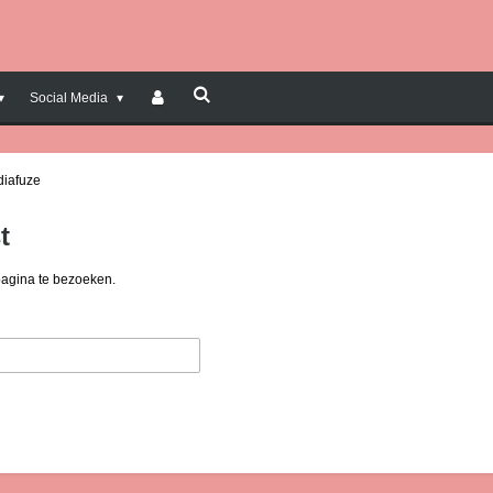
Social Media
diafuze
t
pagina te bezoeken.