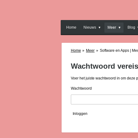
Ga
direct
naar
de
Home
Nieuws
Meer
Blog
hoofdinhoud
Home
»
Meer
»
Software en Apps | Me
Wachtwoord vereis
Voer het juiste wachtwoord in om deze 
Wachtwoord
Inloggen