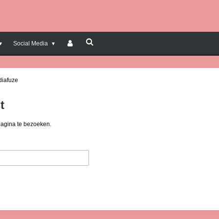
Social Media
diafuze
t
pagina te bezoeken.