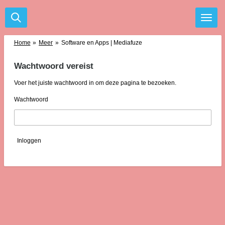
Ga
direct
naar
de
Home
»
Meer
»
Software en Apps | Mediafuze
hoofdinhoud
Wachtwoord vereist
Voer het juiste wachtwoord in om deze pagina te bezoeken.
Wachtwoord
Inloggen