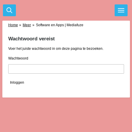
Ga
direct
naar
de
Home
»
Meer
»
Software en Apps | Mediafuze
hoofdinhoud
Wachtwoord vereist
Voer het juiste wachtwoord in om deze pagina te bezoeken.
Wachtwoord
Inloggen