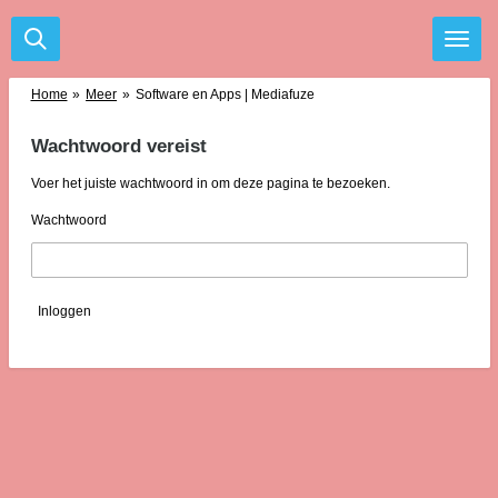
Ga
direct
naar
de
Home
»
Meer
»
Software en Apps | Mediafuze
hoofdinhoud
Wachtwoord vereist
Voer het juiste wachtwoord in om deze pagina te bezoeken.
Wachtwoord
Inloggen