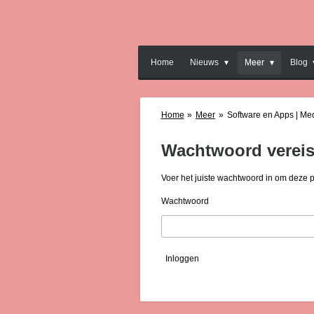
Ga
direct
naar
de
Home
Nieuws
Meer
Blog
hoofdinhoud
Home
»
Meer
»
Software en Apps | Me
Wachtwoord vereis
Voer het juiste wachtwoord in om deze 
Wachtwoord
Inloggen