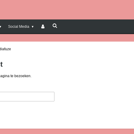
Social Media
diafuze
t
pagina te bezoeken.