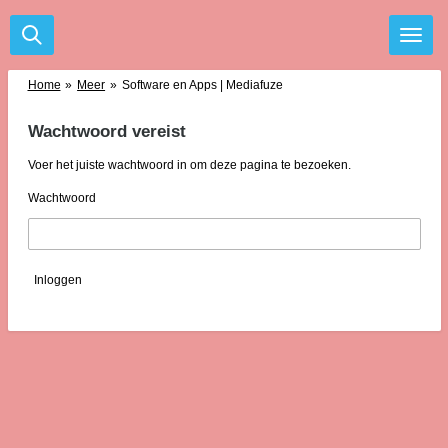
Ga
direct
naar
de
Home
»
Meer
»
Software en Apps | Mediafuze
hoofdinhoud
Wachtwoord vereist
Voer het juiste wachtwoord in om deze pagina te bezoeken.
Wachtwoord
Inloggen