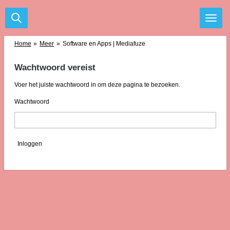
Ga
direct
naar
de
Home
»
Meer
»
Software en Apps | Mediafuze
hoofdinhoud
Wachtwoord vereist
Voer het juiste wachtwoord in om deze pagina te bezoeken.
Wachtwoord
Inloggen