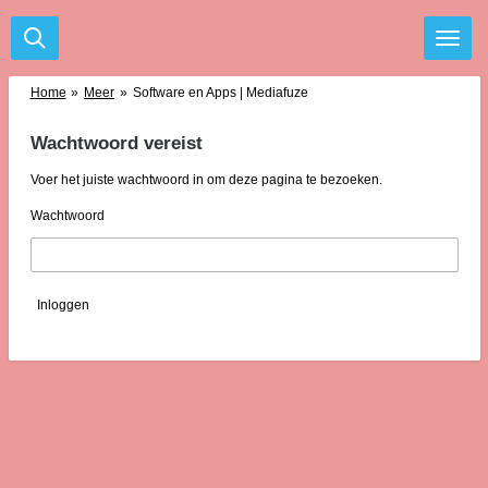
Ga
direct
naar
de
Home
»
Meer
»
Software en Apps | Mediafuze
hoofdinhoud
Wachtwoord vereist
Voer het juiste wachtwoord in om deze pagina te bezoeken.
Wachtwoord
Inloggen