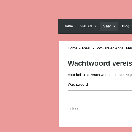
Ga
direct
naar
de
Home
Nieuws
Meer
Blog
hoofdinhoud
Home
»
Meer
»
Software en Apps | Me
Wachtwoord vereis
Voer het juiste wachtwoord in om deze 
Wachtwoord
Inloggen