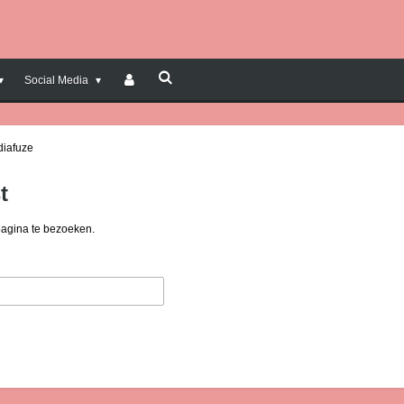
Social Media
diafuze
t
pagina te bezoeken.