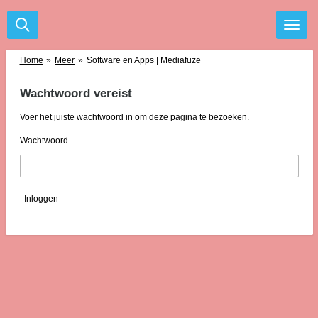
Ga
direct
naar
de
Home
»
Meer
»
Software en Apps | Mediafuze
hoofdinhoud
Wachtwoord vereist
Voer het juiste wachtwoord in om deze pagina te bezoeken.
Wachtwoord
Inloggen