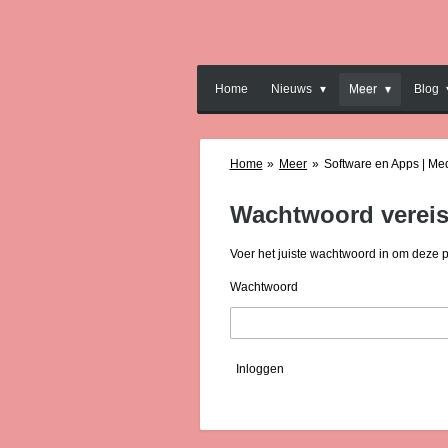
Ga
direct
naar
de
Home
Nieuws
Meer
Blog
hoofdinhoud
Home
»
Meer
»
Software en Apps | Me
Wachtwoord vereis
Voer het juiste wachtwoord in om deze 
Wachtwoord
Inloggen