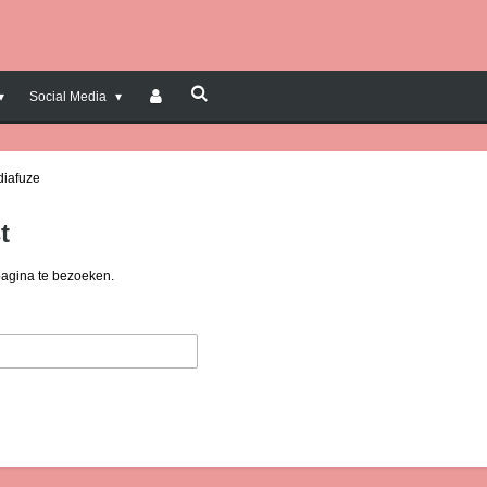
Social Media
diafuze
t
pagina te bezoeken.