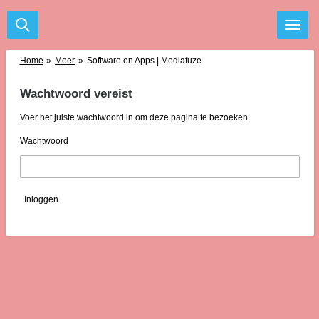
Ga
direct
naar
de
Home
»
Meer
»
Software en Apps | Mediafuze
hoofdinhoud
Wachtwoord vereist
Voer het juiste wachtwoord in om deze pagina te bezoeken.
Wachtwoord
Inloggen