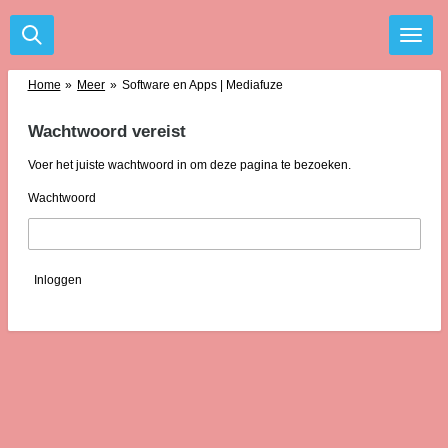
Ga
direct
naar
de
Home
»
Meer
»
Software en Apps | Mediafuze
hoofdinhoud
Wachtwoord vereist
Voer het juiste wachtwoord in om deze pagina te bezoeken.
Wachtwoord
Inloggen