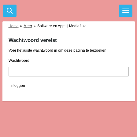
Ga
direct
naar
de
Home
»
Meer
»
Software en Apps | Mediafuze
hoofdinhoud
Wachtwoord vereist
Voer het juiste wachtwoord in om deze pagina te bezoeken.
Wachtwoord
Inloggen