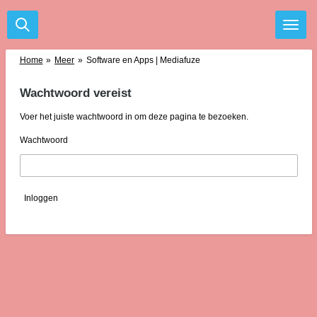
Ga
direct
naar
de
Home
»
Meer
»
Software en Apps | Mediafuze
hoofdinhoud
Wachtwoord vereist
Voer het juiste wachtwoord in om deze pagina te bezoeken.
Wachtwoord
Inloggen