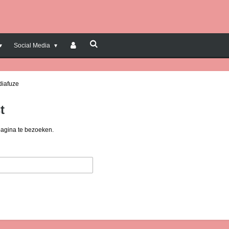
Social Media
diafuze
t
pagina te bezoeken.