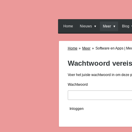
Ga
direct
naar
de
Home
Nieuws
Meer
Blog
hoofdinhoud
Home
»
Meer
»
Software en Apps | Me
Wachtwoord vereis
Voer het juiste wachtwoord in om deze 
Wachtwoord
Inloggen