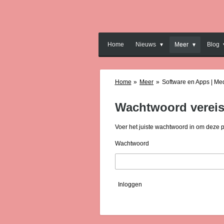
Ga
direct
naar
de
Home
Nieuws
Meer
Blog
hoofdinhoud
Home
»
Meer
»
Software en Apps | Me
Wachtwoord vereis
Voer het juiste wachtwoord in om deze 
Wachtwoord
Inloggen