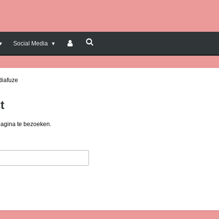
Social Media
diafuze
t
pagina te bezoeken.