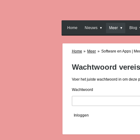
Ga
direct
naar
de
Home
Nieuws
Meer
Blog
hoofdinhoud
Home
»
Meer
»
Software en Apps | Me
Wachtwoord vereis
Voer het juiste wachtwoord in om deze 
Wachtwoord
Inloggen