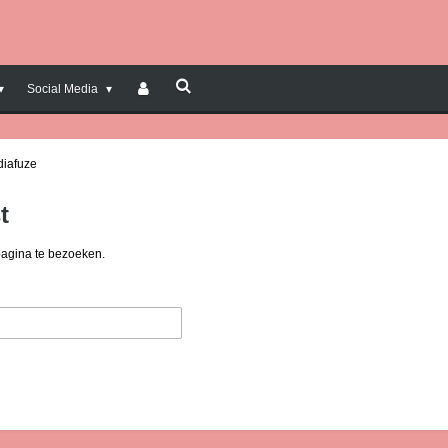
Social Media
diafuze
t
pagina te bezoeken.