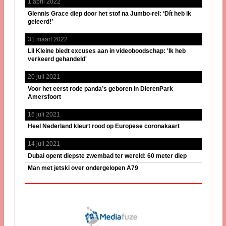
1 april 2022
Glennis Grace diep door het stof na Jumbo-rel: ‘Dít heb ik
geleerd!’
31 maart 2022
Lil Kleine biedt excuses aan in videoboodschap: 'Ik heb
verkeerd gehandeld'
20 juli 2021
Voor het eerst rode panda’s geboren in DierenPark
Amersfoort
16 juli 2021
Heel Nederland kleurt rood op Europese coronakaart
14 juli 2021
Dubai opent diepste zwembad ter wereld: 60 meter diep
Man met jetski over ondergelopen A79