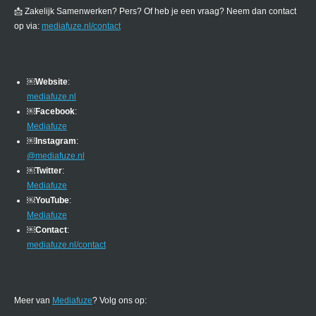
📩 Zakelijk Samenwerken? Pers? Of heb je een vraag? Neem dan contact
op via:
mediafuze.nl/contact
￼
Website
:
mediafuze.nl
￼
Facebook
:
Mediafuze
￼
Instagram
:
@mediafuze.nl
￼
Twitter
:
Mediafuze
￼
YouTube
:
Mediafuze
￼
Contact
:
mediafuze.nl/contact
Meer van
Mediafuze
? Volg ons op: