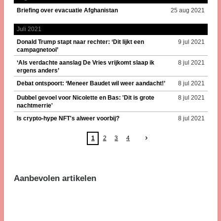
Briefing over evacuatie Afghanistan
25 aug 2021
Juli 2021
Donald Trump stapt naar rechter: ‘Dit lijkt een
9 jul 2021
campagnetool’
‘Als verdachte aanslag De Vries vrijkomt slaap ik
8 jul 2021
ergens anders’
Debat ontspoort: ‘Meneer Baudet wil weer aandacht!’
8 jul 2021
Dubbel gevoel voor Nicolette en Bas: 'Dit is grote
8 jul 2021
nachtmerrie'
Is crypto-hype NFT's alweer voorbij?
8 jul 2021
1
2
3
4
Aanbevolen artikelen