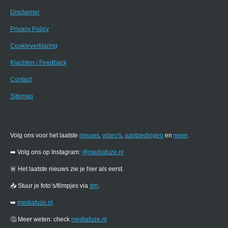
Disclaimer
Privacy Policy
Cookieverklaring
Klachten / Feedback
Contact
Sitemap
Volg ons voor het laatste
nieuws
,
video's
,
aanbiedingen
en
meer
.
➡️ Volg ons op Instagram:
@mediafuze.nl
🚨 Het laatste nieuws zie je hier als eerst.
📥 Stuur je foto’s/filmpjes via
dm
.
➡️
mediafuze.nl
🤔 Meer weten: check
mediafuze.nl