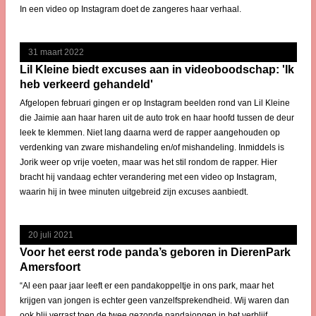
In een video op Instagram doet de zangeres haar verhaal.
31 maart 2022
Lil Kleine biedt excuses aan in videoboodschap: 'Ik
heb verkeerd gehandeld'
Afgelopen februari gingen er op Instagram beelden rond van Lil Kleine
die Jaimie aan haar haren uit de auto trok en haar hoofd tussen de deur
leek te klemmen. Niet lang daarna werd de rapper aangehouden op
verdenking van zware mishandeling en/of mishandeling. Inmiddels is
Jorik weer op vrije voeten, maar was het stil rondom de rapper. Hier
bracht hij vandaag echter verandering met een video op Instagram,
waarin hij in twee minuten uitgebreid zijn excuses aanbiedt.
20 juli 2021
Voor het eerst rode panda’s geboren in DierenPark
Amersfoort
“Al een paar jaar leeft er een pandakoppeltje in ons park, maar het
krijgen van jongen is echter geen vanzelfsprekendheid. Wij waren dan
ook blij verrast toen de twee gezonde pandajongen in het verblijf