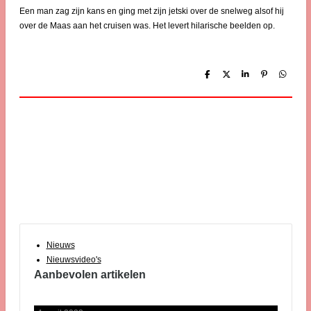
Een man zag zijn kans en ging met zijn jetski over de snelweg alsof hij
over de Maas aan het cruisen was. Het levert hilarische beelden op.
D
D
S
P
D
e
e
h
i
e
l
e
a
n
l
e
l
r
n
e
n
e
e
n
n
Nieuws
Nieuwsvideo's
Aanbevolen artikelen