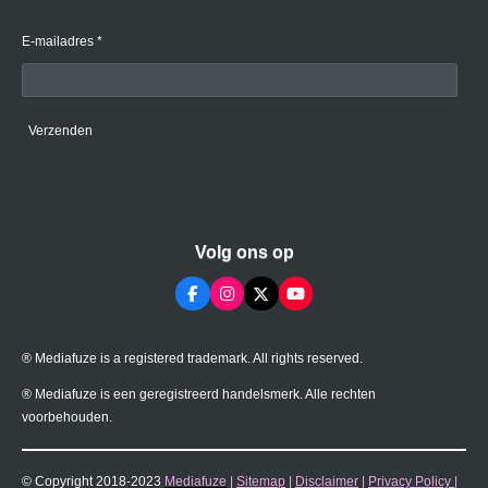
E-mailadres *
Verzenden
Volg ons op
F
I
X
Y
a
n
o
c
s
u
e
t
T
® Mediafuze is a registered trademark. All rights reserved.
b
a
u
o
g
b
o
r
e
® Mediafuze is een geregistreerd handelsmerk. Alle rechten
k
a
voorbehouden.
m
© Copyright 2018-2023
Mediafuze
|
Sitemap
|
Disclaimer
|
Privacy Policy
|