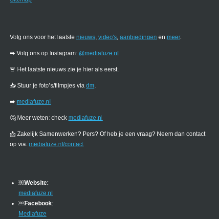
Volg ons voor het laatste
nieuws
,
video's
,
aanbiedingen
en
meer
.
➡️ Volg ons op Instagram:
@mediafuze.nl
🚨 Het laatste nieuws zie je hier als eerst.
📥 Stuur je foto’s/filmpjes via
dm
.
➡️
mediafuze.nl
🤔 Meer weten: check
mediafuze.nl
📩 Zakelijk Samenwerken? Pers? Of heb je een vraag? Neem dan contact
op via:
mediafuze.nl/contact
￼
Website
:
mediafuze.nl
￼
Facebook
:
Mediafuze