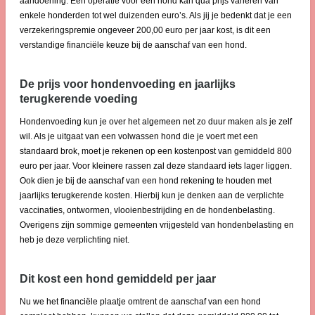
aandoening. Een operatie voor een hond kan qua prijs variëren van
enkele honderden tot wel duizenden euro’s. Als jij je bedenkt dat je een
verzekeringspremie ongeveer 200,00 euro per jaar kost, is dit een
verstandige financiële keuze bij de aanschaf van een hond.
De prijs voor hondenvoeding en jaarlijks
terugkerende voeding
Hondenvoeding kun je over het algemeen net zo duur maken als je zelf
wil. Als je uitgaat van een volwassen hond die je voert met een
standaard brok, moet je rekenen op een kostenpost van gemiddeld 800
euro per jaar. Voor kleinere rassen zal deze standaard iets lager liggen.
Ook dien je bij de aanschaf van een hond rekening te houden met
jaarlijks terugkerende kosten. Hierbij kun je denken aan de verplichte
vaccinaties, ontwormen, vlooienbestrijding en de hondenbelasting.
Overigens zijn sommige gemeenten vrijgesteld van hondenbelasting en
heb je deze verplichting niet.
Dit kost een hond gemiddeld per jaar
Nu we het financiële plaatje omtrent de aanschaf van een hond