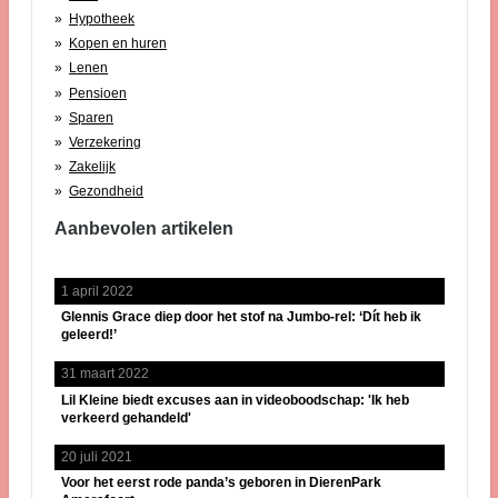
Hypotheek
Kopen en huren
Lenen
Pensioen
Sparen
Verzekering
Zakelijk
Gezondheid
Aanbevolen artikelen
1 april 2022
Glennis Grace diep door het stof na Jumbo-rel: ‘Dít heb ik
geleerd!’
31 maart 2022
Lil Kleine biedt excuses aan in videoboodschap: 'Ik heb
verkeerd gehandeld'
20 juli 2021
Voor het eerst rode panda’s geboren in DierenPark