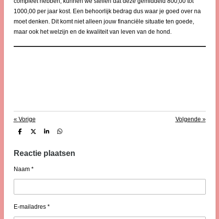
compleet hebben, kunnen we stellen dat deze gemiddeld 800,00 tot
1000,00 per jaar kost. Een behoorlijk bedrag dus waar je goed over na
moet denken. Dit komt niet alleen jouw financiële situatie ten goede,
maar ook het welzijn en de kwaliteit van leven van de hond.
«
Vorige
Volgende
»
D
D
S
D
e
e
h
e
l
e
a
l
e
l
r
e
Reactie plaatsen
n
e
n
Naam *
E-mailadres *