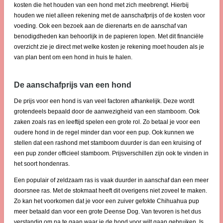
kosten die het houden van een hond met zich meebrengt. Hierbij
houden we niet alleen rekening met de aanschafprijs of de kosten voor
voeding. Ook een bezoek aan de dierenarts en de aanschaf van
benodigdheden kan behoorlijk in de papieren lopen. Met dit financiële
overzicht zie je direct met welke kosten je rekening moet houden als je
van plan bent om een hond in huis te halen.
De aanschafprijs van een hond
De prijs voor een hond is van veel factoren afhankelijk. Deze wordt
grotendeels bepaald door de aanwezigheid van een stamboom. Ook
zaken zoals ras en leeftijd spelen een grote rol. Zo betaal je voor een
oudere hond in de regel minder dan voor een pup. Ook kunnen we
stellen dat een rashond met stamboom duurder is dan een kruising of
een pup zonder officieel stamboom. Prijsverschillen zijn ook te vinden in
het soort hondenras.
Een populair of zeldzaam ras is vaak duurder in aanschaf dan een meer
doorsnee ras. Met de stokmaat heeft dit overigens niet zoveel te maken.
Zo kan het voorkomen dat je voor een zuiver gefokte Chihuahua pup
meer betaald dan voor een grote Deense Dog. Van tevoren is het dus
verstandig om na te gaan waar je de hond voor wilt gaan gebruiken. Is