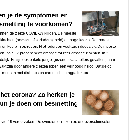
en je de symptomen en
esmetting te voorkomen?
unnen de ziekte COVID-19 krijgen. De meeste
lachten (hoesten of kortademigheid) en hoge koorts. Daarnaast
n en keelpijn optreden. Niet iedereen voelt zich doodziek. De meeste
 Zo’n 17 procent heeft ernstige tot zeer ernstige klachten. In 2
odelijk. Er zijn ook enkele jonge, gezonde slachtoffers gevallen, maar
t zijn door andere ziekten lopen een verhoogd risico. Dat geldt
n, mensen met diabetes en chronische longpatiënten.
s het corona? Zo herken je
un je doen om besmetting
ovid-19 veroorzaken. De symptomen lijken op griepverschijnselen: