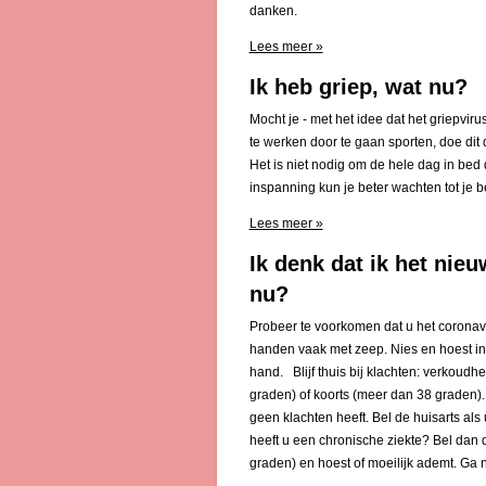
danken.
Lees meer »
Ik heb griep, wat nu?
Mocht je - met het idee dat het griepviru
te werken door te gaan sporten, doe dit d
Het is niet nodig om de hele dag in bed
inspanning kun je beter wachten tot je b
Lees meer »
Ik denk dat ik het nie
nu?
Probeer te voorkomen dat u het coronavi
handen vaak met zeep. Nies en hoest i
hand. Blijf thuis bij klachten: verkoudhe
graden) of koorts (meer dan 38 graden). U
geen klachten heeft. Bel de huisarts als 
heeft u een chronische ziekte? Bel dan d
graden) en hoest of moeilijk ademt. Ga n