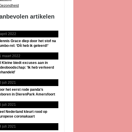
Gezondheid
anbevolen artikelen
 april 2022
lennis Grace diep door het stof na
umbo-rel: ‘Dít heb ik geleerd!’
1 maart 2022
il Kleine biedt excuses aan in
ideoboodschap: 'Ik heb verkeerd
ehandeld'
0 juli 2021
oor het eerst rode panda’s
eboren in DierenPark Amersfoort
6 juli 2021
eel Nederland kleurt rood op
uropese coronakaart
4 juli 2021