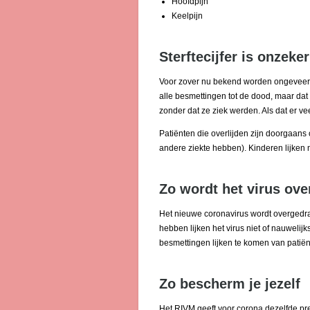
Hoofdpijn
Keelpijn
Sterftecijfer is onzeker
Voor zover nu bekend worden ongeveer 17
alle besmettingen tot de dood, maar da
zonder dat ze ziek werden. Als dat er veel 
Patiënten die overlijden zijn doorgaan
andere ziekte hebben). Kinderen lijken m
Zo wordt het virus ov
Het nieuwe coronavirus wordt overgedr
hebben lijken het virus niet of nauwelij
besmettingen lijken te komen van patië
Zo bescherm je jezelf
Het RIVM geeft voor corona dezelfde pre