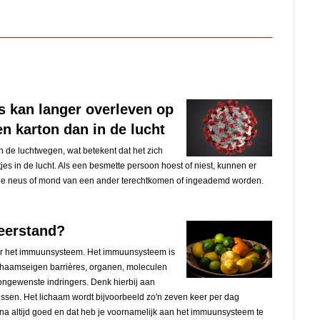
s kan langer overleven op
en karton dan in de lucht
n de luchtwegen, wat betekent dat het zich
jes in de lucht. Als een besmette persoon hoest of niest, kunnen er
p de neus of mond van een ander terechtkomen of ingeademd worden.
eerstand?
or het immuunsysteem. Het immuunsysteem is
chaamseigen barrières, organen, moleculen
ongewenste indringers. Denk hierbij aan
ussen. Het lichaam wordt bijvoorbeeld zo'n zeven keer per dag
jna altijd goed en dat heb je voornamelijk aan het immuunsysteem te