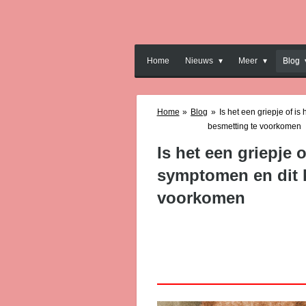
Ga
direct
naar
de
Home
Nieuws
Meer
Blog
hoofdinhoud
Home
»
Blog
»
Is het een griepje of i
besmetting te voorkomen
Is het een griepje 
symptomen en dit 
voorkomen