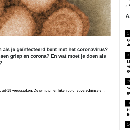
A
1
G
J
n als je geïnfecteerd bent met het coronavirus?
3
ussen griep en corona? En wat moet je doen als
L
?
v
g
2
V
ovid-19 veroorzaken. De symptomen lijken op griepverschijnselen:
g
1
H
E
1