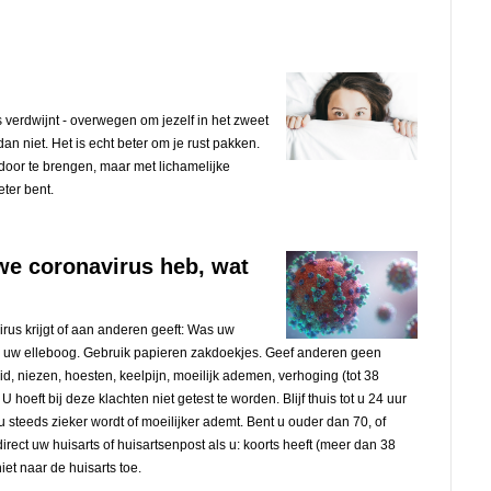
s verdwijnt - overwegen om jezelf in het zweet
an niet. Het is echt beter om je rust pakken.
 door te brengen, maar met lichamelijke
eter bent.
uwe coronavirus heb, wat
rus krijgt of aan anderen geeft: Was uw
n uw elleboog. Gebruik papieren zakdoekjes. Geef anderen geen
id, niezen, hoesten, keelpijn, moeilijk ademen, verhoging (tot 38
 hoeft bij deze klachten niet getest te worden. Blijf thuis tot u 24 uur
u steeds zieker wordt of moeilijker ademt. Bent u ouder dan 70, of
irect uw huisarts of huisartsenpost als u: koorts heeft (meer dan 38
iet naar de huisarts toe.