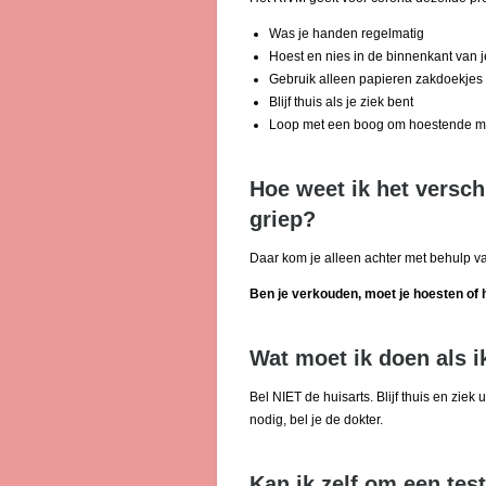
Was je handen regelmatig
Hoest en nies in de binnenkant van j
Gebruik alleen papieren zakdoekjes
Blijf thuis als je ziek bent
Loop met een boog om hoestende 
Hoe weet ik het versc
griep?
Daar kom je alleen achter met behulp va
Ben je verkouden, moet je hoesten of he
Wat moet ik doen als i
Bel NIET de huisarts. Blijf thuis en ziek
nodig, bel je de dokter.
Kan ik zelf om een tes