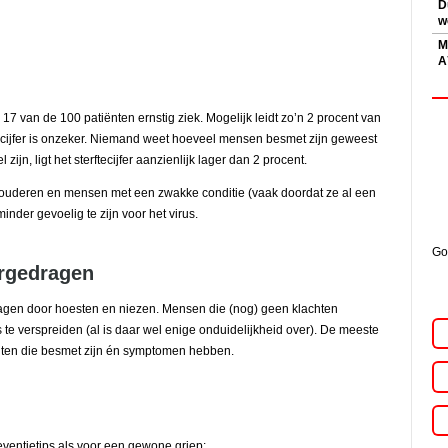
D
w
M
A
 van de 100 patiënten ernstig ziek. Mogelijk leidt zo’n 2 procent van
t cijfer is onzeker. Niemand weet hoeveel mensen besmet zijn geweest
zijn, ligt het sterftecijfer aanzienlijk lager dan 2 procent.
s ouderen en mensen met een zwakke conditie (vaak doordat ze al een
inder gevoelig te zijn voor het virus.
Go
ergedragen
agen door hoesten en niezen. Mensen die (nog) geen klachten
ks te verspreiden (al is daar wel enige onduidelijkheid over). De meeste
nten die besmet zijn én symptomen hebben.
ventietips als voor een gewone griep: