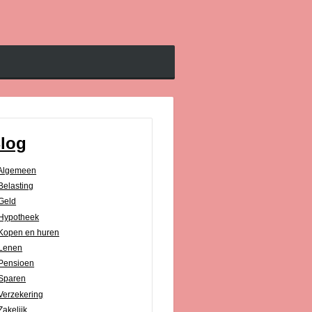
log
Algemeen
Belasting
Geld
Hypotheek
Kopen en huren
Lenen
Pensioen
Sparen
Verzekering
Zakelijk