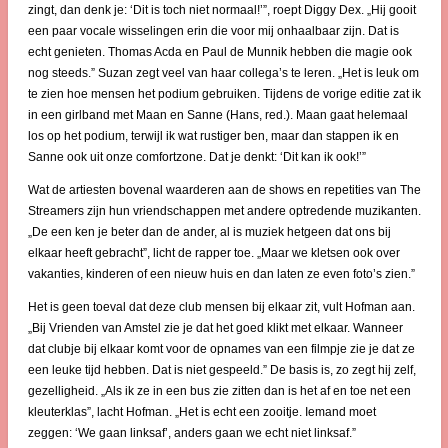
zingt, dan denk je: ‘Dit is toch niet normaal!’”, roept Diggy Dex. „Hij gooit
een paar vocale wisselingen erin die voor mij onhaalbaar zijn. Dat is
echt genieten. Thomas Acda en Paul de Munnik hebben die magie ook
nog steeds.” Suzan zegt veel van haar collega’s te leren. „Het is leuk om
te zien hoe mensen het podium gebruiken. Tijdens de vorige editie zat ik
in een girlband met Maan en Sanne (Hans, red.). Maan gaat helemaal
los op het podium, terwijl ik wat rustiger ben, maar dan stappen ik en
Sanne ook uit onze comfortzone. Dat je denkt: ‘Dit kan ik ook!’”
Wat de artiesten bovenal waarderen aan de shows en repetities van The
Streamers zijn hun vriendschappen met andere optredende muzikanten.
„De een ken je beter dan de ander, al is muziek hetgeen dat ons bij
elkaar heeft gebracht”, licht de rapper toe. „Maar we kletsen ook over
vakanties, kinderen of een nieuw huis en dan laten ze even foto’s zien.”
Het is geen toeval dat deze club mensen bij elkaar zit, vult Hofman aan.
„Bij Vrienden van Amstel zie je dat het goed klikt met elkaar. Wanneer
dat clubje bij elkaar komt voor de opnames van een filmpje zie je dat ze
een leuke tijd hebben. Dat is niet gespeeld.” De basis is, zo zegt hij zelf,
gezelligheid. „Als ik ze in een bus zie zitten dan is het af en toe net een
kleuterklas”, lacht Hofman. „Het is echt een zooitje. Iemand moet
zeggen: ‘We gaan linksaf’, anders gaan we echt niet linksaf.”