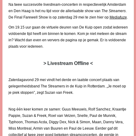
Na twee succesvolle livestream-concerten in respectievelijk Amsterdam
en Den Haag is het nu tijd voor de allerlaatste show van
The Streamers
.
De Final Farewell Show is op zaterdag 29 mei te zien hier op
Mediafuze
.
Om 19.15 uur gaan de virtuele deuren van De Kuip open zodat iedereen
voldoende tijd heeft om binnen te komen. Kom je niet meteen de stream
in? Wacht dan even en ververs de pagina op je gemak. Er is voldoende
plaats voor iedereen.
> Livestream Offline <
Zaterdagavond 29 mei vindt het derde en laatste concert plaats van
gelegenheidsband The Streamers in de Kuip in Rotterdam. „Je moet op
je piek stoppen”, zegt Suzan van Freek.
Nog één keer komen ze samen: Guus Meeuwis, Rolf Sanchez, Kraantje
Pappie, Suzan & Freek, Roel van Velzen, Snelle, Paul de Munnik,
Typhoon, Thomas Acda, Diggy Dex, Nick & Simon, Maan, Danny Vera,
Miss Montreal, Armin van Buuren en Paul de Leeuw. Eerder gaf dit
collectief al twee zeer goed bekeken streamconcerten, de eerste in