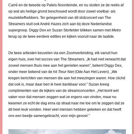
Carré en de tweede op Paleis Noordeinde, en nu sluiten ze de reeks af
op wat als heilige grond beschouwd wordt door zowel voetbal- als
muziekliefhebbers. Ter gelegenheid van dit slotconcert van The
Streamers sluit ook André Hazes zich aan bij deze Nederlandse
supergroep. Diggy Dex en Suzan Stortelder blikken samen met
Metro
terug op de twee eerdere edities en kijken vooruit naar de laatste.
De twee artiesten keuvelen via een Zoomverbinding, elk vanuit hun
eigen huis, over het succes van The Streamers. „Ik had niet verwacht dat
zoveel mensen thuis mee aan het genieten waren”, bekent Diggy Dex,
onder meer bekend van de hit
Treur Niet
(Ode Aan Het Leven). „We
kregen berichten van mensen die aan het meezingen waren. Hoe cliché
dat ook is, maar daar ben ik heel dankbaar voor.” Suzan kreeg
complimenten van de kijkers van de streamconcerten. „Het komt wel
vaker voor dat mensen zeggen wat ze ergens van vinden, maar nu
kwamen ze echt de dag erna op straat naar me toe om te zeggen dat ze
dit heel leuk vonden. Heel veel mensen hebben gekeken en dat heeft
ons een beetje samengebracht, voor mijn gevoel.”