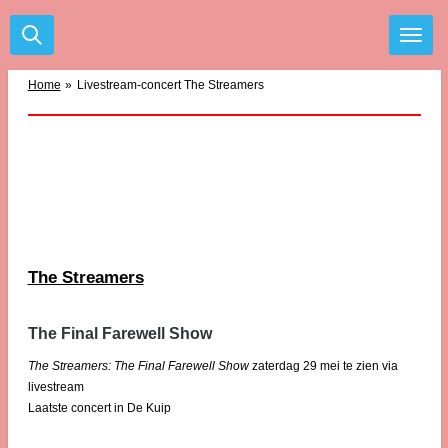
Ga
direct
naar
de
Home
»
Livestream-concert The Streamers
hoofdinhoud
The Streamers
The Final Farewell Show
T
he Streamers: The Final Farewell Show
zaterdag 29 mei te zien via
livestream
Laatste concert in De Kuip