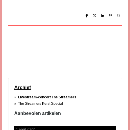
D
D
S
P
D
e
e
h
i
e
l
e
a
n
l
e
l
r
n
e
n
e
e
n
n
Archief
Livestream-concert The Streamers
The Streamers Kerst Special
Aanbevolen artikelen
1 april 2022