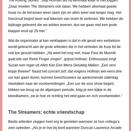
The Rolling Stones”, zegt Hofman als hij eenmaal klaar is met joggen.
„Daar moeten The Streamers ook staan. We hebben allemaal goede
hoop nu de terrassen weer open zijn en alles weer wat langer mag. Het
livecircuit begint weer wat tekenen van leven te vertonen. We hebben de
bijdrage geleverd die we wilden leveren, dus we gaan met een grote
klapper eruit op 29 mei.”
Wat de organisator al kan verklappen is dat in elk geval een eerbetoon
wordt gebracht aan de grote artiesten die in het verleden de Kuip tot de
nok toe gevuld hebben. „Hij weet het nog niet, maar Paul de Munnik
gaat iets van René Froger zingen”, grijnst Hofman. Enthousiast zingt
Suzan een regel uit
Alles Kan Een Mens Gelukkig Maken
. „Een vers
kopje theeee!” Naast het concert zelf, dat volgens Hofman wel eens drie
uur kan gaan duren, kunnen toeschouwers op aankomende zaterdag
meekijken naar de voorbereidingen. „Een uur de voor show begint,
blikken we terug op de afgelopen periode, krijg je een kijkje in de
kleedkamers, zie je hoe ze richting het veld gaan en zich voorbereiden.”
The Streamers: echte vriendschap
Beide artiesten zeggen heel erg te genieten wanneer ze hun collega’s
zien optreden. „Als je er live bij bent wanneer Duncan Laurence
Arcade