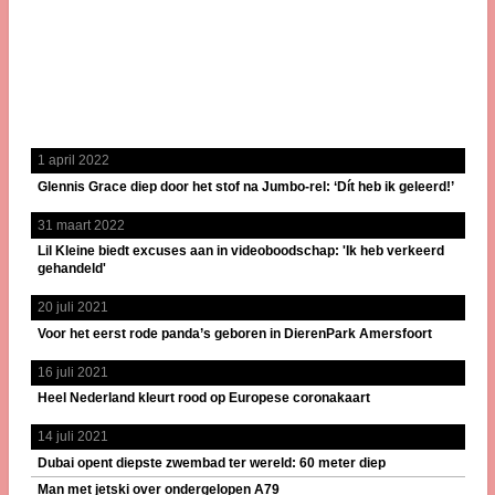
1 april 2022
Glennis Grace diep door het stof na Jumbo-rel: ‘Dít heb ik geleerd!’
31 maart 2022
Lil Kleine biedt excuses aan in videoboodschap: 'Ik heb verkeerd
gehandeld'
20 juli 2021
Voor het eerst rode panda’s geboren in DierenPark Amersfoort
16 juli 2021
Heel Nederland kleurt rood op Europese coronakaart
14 juli 2021
Dubai opent diepste zwembad ter wereld: 60 meter diep
Man met jetski over ondergelopen A79