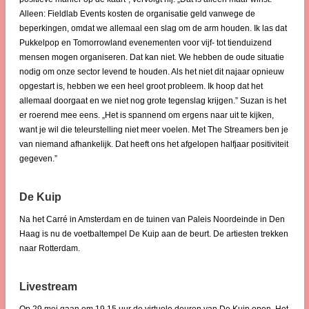
Alleen: Fieldlab Events kosten de organisatie geld vanwege de
beperkingen, omdat we allemaal een slag om de arm houden. Ik las dat
Pukkelpop en Tomorrowland evenementen voor vijf- tot tienduizend
mensen mogen organiseren. Dat kan niet. We hebben de oude situatie
nodig om onze sector levend te houden. Als het niet dit najaar opnieuw
opgestart is, hebben we een heel groot probleem. Ik hoop dat het
allemaal doorgaat en we niet nog grote tegenslag krijgen.” Suzan is het
er roerend mee eens. „Het is spannend om ergens naar uit te kijken,
want je wil die teleurstelling niet meer voelen. Met The Streamers ben je
van niemand afhankelijk. Dat heeft ons het afgelopen halfjaar positiviteit
gegeven.”
De Kuip
Na het Carré in Amsterdam en de tuinen van Paleis Noordeinde in Den
Haag is nu de voetbaltempel De Kuip aan de beurt. De artiesten trekken
naar Rotterdam.
Livestream
Op 29 mei gaan om 19.15 uur de virtuele deuren van De Kuip open. Het