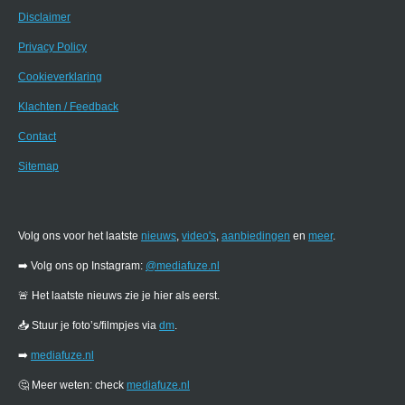
Disclaimer
Privacy Policy
Cookieverklaring
Klachten / Feedback
Contact
Sitemap
Volg ons voor het laatste
nieuws
,
video's
,
aanbiedingen
en
meer
.
➡️ Volg ons op Instagram:
@mediafuze.nl
🚨 Het laatste nieuws zie je hier als eerst.
📥 Stuur je foto’s/filmpjes via
dm
.
➡️
mediafuze.nl
🤔 Meer weten: check
mediafuze.nl