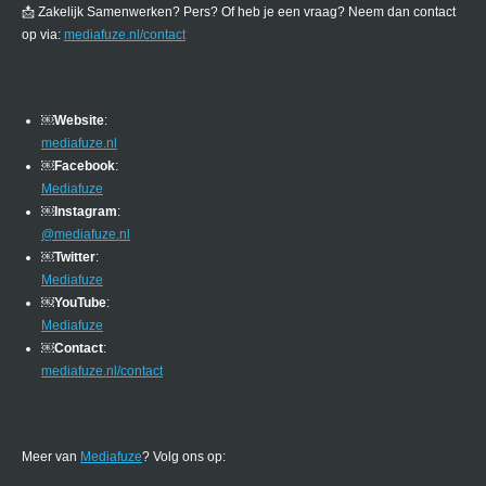
📩 Zakelijk Samenwerken? Pers? Of heb je een vraag? Neem dan contact
op via:
mediafuze.nl/contact
￼
Website
:
mediafuze.nl
￼
Facebook
:
Mediafuze
￼
Instagram
:
@mediafuze.nl
￼
Twitter
:
Mediafuze
￼
YouTube
:
Mediafuze
￼
Contact
:
mediafuze.nl/contact
Meer van
Mediafuze
? Volg ons op: