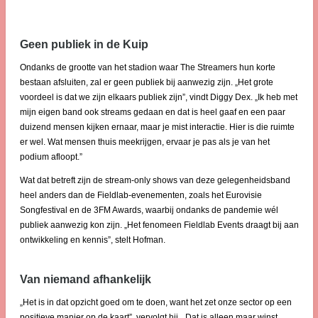
Geen publiek in de Kuip
Ondanks de grootte van het stadion waar The Streamers hun korte
bestaan afsluiten, zal er geen publiek bij aanwezig zijn. „Het grote
voordeel is dat we zijn elkaars publiek zijn”, vindt Diggy Dex. „Ik heb met
mijn eigen band ook streams gedaan en dat is heel gaaf en een paar
duizend mensen kijken ernaar, maar je mist interactie. Hier is die ruimte
er wel. Wat mensen thuis meekrijgen, ervaar je pas als je van het
podium afloopt.”
Wat dat betreft zijn de stream-only shows van deze gelegenheidsband
heel anders dan de Fieldlab-evenementen, zoals het Eurovisie
Songfestival en de 3FM Awards, waarbij ondanks de pandemie wél
publiek aanwezig kon zijn. „Het fenomeen Fieldlab Events draagt bij aan
ontwikkeling en kennis”, stelt Hofman.
Van niemand afhankelijk
„Het is in dat opzicht goed om te doen, want het zet onze sector op een
positieve manier op de kaart”, vervolgt hij. „Dat is alleen maar winst.