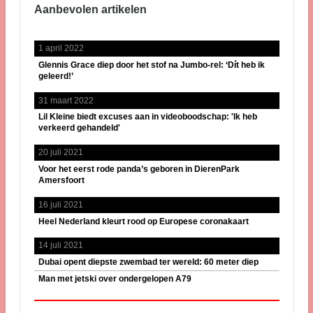
Aanbevolen artikelen
1 april 2022
Glennis Grace diep door het stof na Jumbo-rel: ‘Dít heb ik
geleerd!’
31 maart 2022
Lil Kleine biedt excuses aan in videoboodschap: 'Ik heb
verkeerd gehandeld'
20 juli 2021
Voor het eerst rode panda’s geboren in DierenPark
Amersfoort
16 juli 2021
Heel Nederland kleurt rood op Europese coronakaart
14 juli 2021
Dubai opent diepste zwembad ter wereld: 60 meter diep
Man met jetski over ondergelopen A79