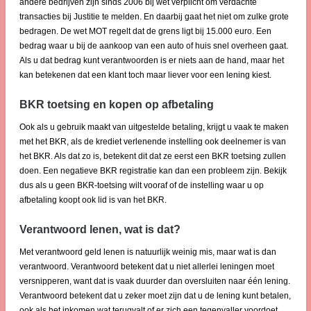
andere bedrijven zijn sinds 2006 bij wet verplicht om verdachte
transacties bij Justitie te melden. En daarbij gaat het niet om zulke grote
bedragen. De wet MOT regelt dat de grens ligt bij 15.000 euro. Een
bedrag waar u bij de aankoop van een auto of huis snel overheen gaat.
Als u dat bedrag kunt verantwoorden is er niets aan de hand, maar het
kan betekenen dat een klant toch maar liever voor een lening kiest.
BKR toetsing en kopen op afbetaling
Ook als u gebruik maakt van uitgestelde betaling, krijgt u vaak te maken
met het BKR, als de krediet verlenende instelling ook deelnemer is van
het BKR. Als dat zo is, betekent dit dat ze eerst een BKR toetsing zullen
doen. Een negatieve BKR registratie kan dan een probleem zijn. Bekijk
dus als u geen BKR-toetsing wilt vooraf of de instelling waar u op
afbetaling koopt ook lid is van het BKR.
Verantwoord lenen, wat is dat?
Met verantwoord geld lenen is natuurlijk weinig mis, maar wat is dan
verantwoord. Verantwoord betekent dat u niet allerlei leningen moet
versnipperen, want dat is vaak duurder dan oversluiten naar één lening.
Verantwoord betekent dat u zeker moet zijn dat u de lening kunt betalen,
ook als het inkomen wat terugvalt of er zich een tegenvaller voordoet.