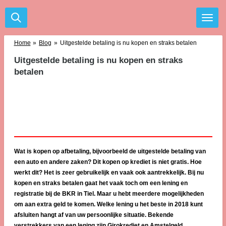
Ga
direct
naar
de
Home
»
Blog
»
Uitgestelde betaling is nu kopen en straks betalen
hoofdinhoud
Uitgestelde betaling is nu kopen en straks
betalen
Wat is kopen op afbetaling, bijvoorbeeld de uitgestelde betaling van
een auto en andere zaken? Dit kopen op krediet is niet gratis. Hoe
werkt dit? Het is zeer gebruikelijk en vaak ook aantrekkelijk. Bij nu
kopen en straks betalen gaat het vaak toch om een lening en
registratie bij de BKR in Tiel. Maar u hebt meerdere mogelijkheden
om aan extra geld te komen. Welke lening u het beste in 2018 kunt
afsluiten hangt af van uw persoonlijke situatie. Bekende
verstrekkers van een lening zijn Girokrediet en Amstelgeld.