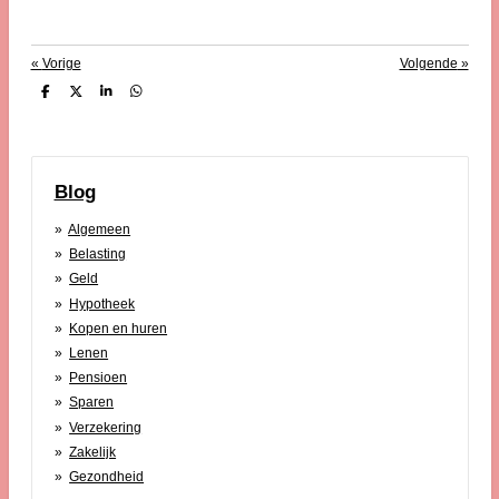
«
Vorige
Volgende
»
D
D
S
D
e
e
h
e
l
e
a
l
e
l
r
e
n
e
n
Blog
Algemeen
Belasting
Geld
Hypotheek
Kopen en huren
Lenen
Pensioen
Sparen
Verzekering
Zakelijk
Gezondheid