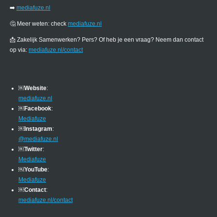
➡️
mediafuze.nl
🤔 Meer weten: check
mediafuze.nl
📩 Zakelijk Samenwerken? Pers? Of heb je een vraag? Neem dan contact
op via:
mediafuze.nl/contact
￼
Website
:
mediafuze.nl
￼
Facebook
:
Mediafuze
￼
Instagram
:
@mediafuze.nl
￼
Twitter
:
Mediafuze
￼
YouTube
:
Mediafuze
￼
Contact
:
mediafuze.nl/contact