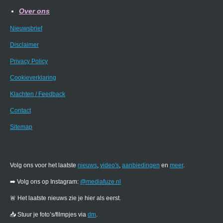
Over ons
Nieuwsbrief
Disclaimer
Privacy Policy
Cookieverklaring
Klachten / Feedback
Contact
Sitemap
Volg ons voor het laatste
nieuws
,
video's
,
aanbiedingen
en
meer
.
➡️ Volg ons op Instagram:
@mediafuze.nl
🚨 Het laatste nieuws zie je hier als eerst.
📥 Stuur je foto’s/filmpjes via
dm
.