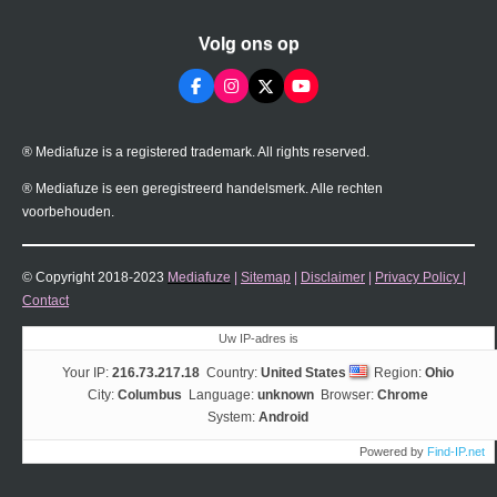
Volg ons op
F
I
X
Y
a
n
o
c
s
u
e
t
T
® Mediafuze is a registered trademark. All rights reserved.
b
a
u
o
g
b
o
r
e
® Mediafuze is een geregistreerd handelsmerk. Alle rechten
k
a
voorbehouden.
m
© Copyright 2018-2023
Mediafuze
|
Sitemap
|
Disclaimer
|
Privacy Policy
|
Contact
Uw IP-adres is
Your IP:
216.73.217.18
Country:
United States
Region:
Ohio
City:
Columbus
Language:
unknown
Browser:
Chrome
System:
Android
Powered by
Find-IP.net