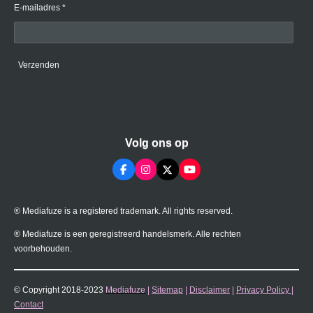
E-mailadres *
Verzenden
Volg ons op
F
I
X
Y
a
n
o
c
s
u
e
t
T
® Mediafuze is a registered trademark. All rights reserved.
b
a
u
o
g
b
o
r
e
® Mediafuze is een geregistreerd handelsmerk. Alle rechten
k
a
voorbehouden.
m
© Copyright 2018-2023
Mediafuze
|
Sitemap
|
Disclaimer
|
Privacy Policy
|
Contact