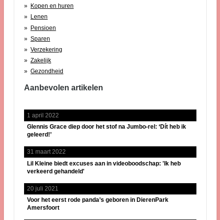
Kopen en huren
Lenen
Pensioen
Sparen
Verzekering
Zakelijk
Gezondheid
Aanbevolen artikelen
1 april 2022
Glennis Grace diep door het stof na Jumbo-rel: ‘Dít heb ik
geleerd!’
31 maart 2022
Lil Kleine biedt excuses aan in videoboodschap: 'Ik heb
verkeerd gehandeld'
20 juli 2021
Voor het eerst rode panda’s geboren in DierenPark
Amersfoort