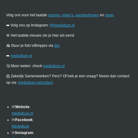
Volg ons voor het laatste
nieuws
,
video's
,
aanbiedingen
en
meer
.
➡️ Volg ons op Instagram:
@mediafuze.nl
🚨 Het laatste nieuws zie je hier als eerst.
📥 Stuur je foto’s/filmpjes via
dm
.
➡️
mediafuze.nl
🤔 Meer weten: check
mediafuze.nl
📩 Zakelijk Samenwerken? Pers? Of heb je een vraag? Neem dan contact
op via:
mediafuze.nl/contact
￼
Website
:
mediafuze.nl
￼
Facebook
:
Mediafuze
￼
Instagram
: