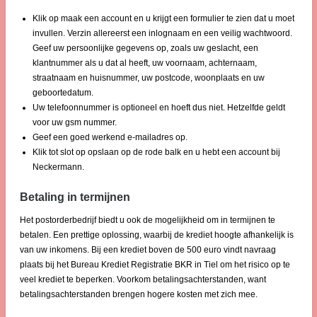
Klik op maak een account en u krijgt een formulier te zien dat u moet
invullen. Verzin allereerst een inlognaam en een veilig wachtwoord.
Geef uw persoonlijke gegevens op, zoals uw geslacht, een
klantnummer als u dat al heeft, uw voornaam, achternaam,
straatnaam en huisnummer, uw postcode, woonplaats en uw
geboortedatum.
Uw telefoonnummer is optioneel en hoeft dus niet. Hetzelfde geldt
voor uw gsm nummer.
Geef een goed werkend e-mailadres op.
Klik tot slot op opslaan op de rode balk en u hebt een account bij
Neckermann.
Betaling in termijnen
Het postorderbedrijf biedt u ook de mogelijkheid om in termijnen te
betalen. Een prettige oplossing, waarbij de krediet hoogte afhankelijk is
van uw inkomens. Bij een krediet boven de 500 euro vindt navraag
plaats bij het Bureau Krediet Registratie BKR in Tiel om het risico op te
veel krediet te beperken. Voorkom betalingsachterstanden, want
betalingsachterstanden brengen hogere kosten met zich mee.