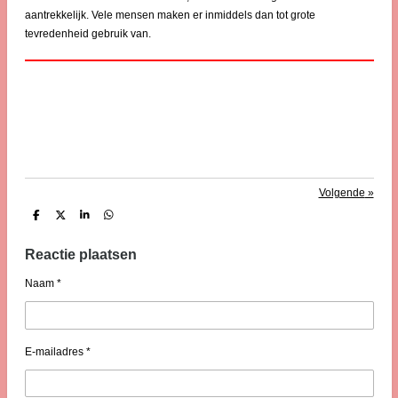
aantrekkelijk. Vele mensen maken er inmiddels dan tot grote
tevredenheid gebruik van.
Volgende
»
D
D
S
D
e
e
h
e
l
e
a
l
e
l
r
e
Reactie plaatsen
n
e
n
Naam *
E-mailadres *