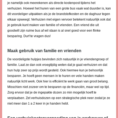
je namelijk ook meerekenen als directe kostenpost tijdens het
verhuizen. Hoewel het huren van een grote bus vaak wat duurder is, kan
dit voordeliger uitpakken als je de brandstofkosten en de daghuur tegen
elkaar opweegt. Verhuizen met eigen vervoer betekent natuurlijk ook dat
je gebruik kunt maken van familie of vrienden. Een vriend die uit
goodwill zijn ruime bus af wil staan is al snel goed voor een flinke
besparing. Durf te vragen dus!
Maak gebruik van familie en vrienden
De voordeligste hulpjes bevinden zich natuurlijk in je vriendengroep of
familie. Laat ze dan ook vroegtijdig weten dat je gaat verhuizen en dat
hun hulp zeer op prijs wordt gesteld. Ook hiermee kun je behoorlijk
besparen. Je hoeft geen mensen in te huren en vele handen maken
natuurlijk licht werk. Ook hier is efficiënt te werk gaan van groot belang.
Misschien niet zozeer om te besparen op de financiën, maar wel op tijd.
Zorg ervoor dat je de ingepakte dozen zo min mogelijk hoeft te
verplaatsen. Zet verhuisdozen op een strategische plek neer zodat je ze
niet meer dan 1 a 2 keer in je handen hebt.