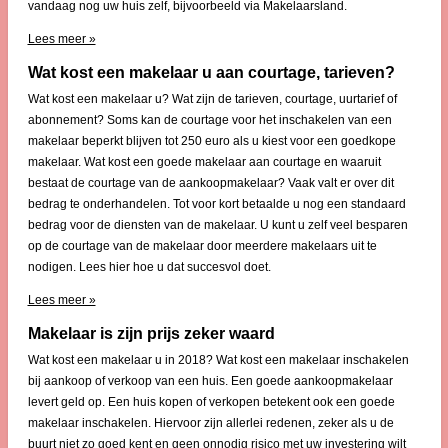
vandaag nog uw huis zelf, bijvoorbeeld via Makelaarsland.
Lees meer »
Wat kost een makelaar u aan courtage, tarieven?
Wat kost een makelaar u? Wat zijn de tarieven, courtage, uurtarief of
abonnement? Soms kan de courtage voor het inschakelen van een
makelaar beperkt blijven tot 250 euro als u kiest voor een goedkope
makelaar. Wat kost een goede makelaar aan courtage en waaruit
bestaat de courtage van de aankoopmakelaar? Vaak valt er over dit
bedrag te onderhandelen. Tot voor kort betaalde u nog een standaard
bedrag voor de diensten van de makelaar. U kunt u zelf veel besparen
op de courtage van de makelaar door meerdere makelaars uit te
nodigen. Lees hier hoe u dat succesvol doet.
Lees meer »
Makelaar is zijn prijs zeker waard
Wat kost een makelaar u in 2018? Wat kost een makelaar inschakelen
bij aankoop of verkoop van een huis. Een goede aankoopmakelaar
levert geld op. Een huis kopen of verkopen betekent ook een goede
makelaar inschakelen. Hiervoor zijn allerlei redenen, zeker als u de
buurt niet zo goed kent en geen onnodig risico met uw investering wilt