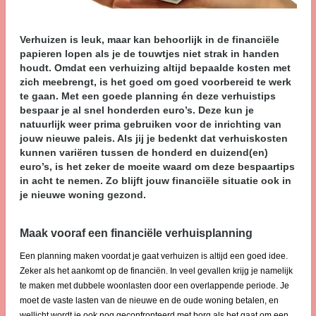
Verhuizen is leuk, maar kan behoorlijk in de financiële
papieren lopen als je de touwtjes niet strak in handen
houdt. Omdat een verhuizing altijd bepaalde kosten met
zich meebrengt, is het goed om goed voorbereid te werk
te gaan. Met een goede planning én deze verhuistips
bespaar je al snel honderden euro’s. Deze kun je
natuurlijk weer prima gebruiken voor de inrichting van
jouw nieuwe paleis. Als jij je bedenkt dat verhuiskosten
kunnen variëren tussen de honderd en duizend(en)
euro’s, is het zeker de moeite waard om deze bespaartips
in acht te nemen. Zo blijft jouw financiële situatie ook in
je nieuwe woning gezond.
Maak vooraf een financiële verhuisplanning
Een planning maken voordat je gaat verhuizen is altijd een goed idee.
Zeker als het aankomt op de financiën. In veel gevallen krijg je namelijk
te maken met dubbele woonlasten door een overlappende periode. Je
moet de vaste lasten van de nieuwe en de oude woning betalen, en
wellicht wordt je ook nog geconfronteerd met borg als het gaat om een