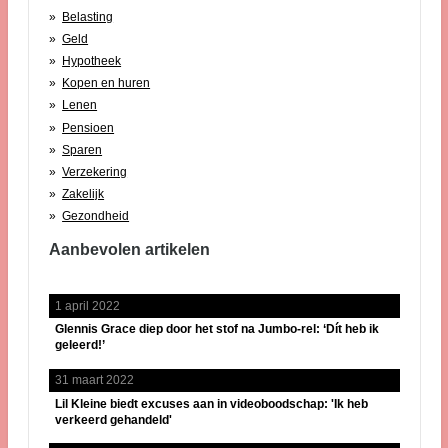
Belasting
Geld
Hypotheek
Kopen en huren
Lenen
Pensioen
Sparen
Verzekering
Zakelijk
Gezondheid
Aanbevolen artikelen
1 april 2022
Glennis Grace diep door het stof na Jumbo-rel: ‘Dít heb ik
geleerd!’
31 maart 2022
Lil Kleine biedt excuses aan in videoboodschap: 'Ik heb
verkeerd gehandeld'