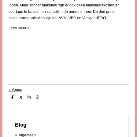
lopen. Maar zonder makelaar zijn er ook geen makelaarskosten en
courtage te betalen en scheelt in de portemonnee. De drie grote
makelaarorganisaties zijn het NVM, VBO en VastgoedPRO.
Lees meer »
«
Vorige
D
D
S
D
e
e
h
e
l
e
a
l
e
l
r
e
n
e
n
Blog
Algemeen