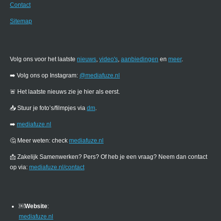
Contact
Sitemap
Volg ons voor het laatste
nieuws
,
video's
,
aanbiedingen
en
meer
.
➡️ Volg ons op Instagram:
@mediafuze.nl
🚨 Het laatste nieuws zie je hier als eerst.
📥 Stuur je foto’s/filmpjes via
dm
.
➡️
mediafuze.nl
🤔 Meer weten: check
mediafuze.nl
📩 Zakelijk Samenwerken? Pers? Of heb je een vraag? Neem dan contact
op via:
mediafuze.nl/contact
￼
Website
:
mediafuze.nl