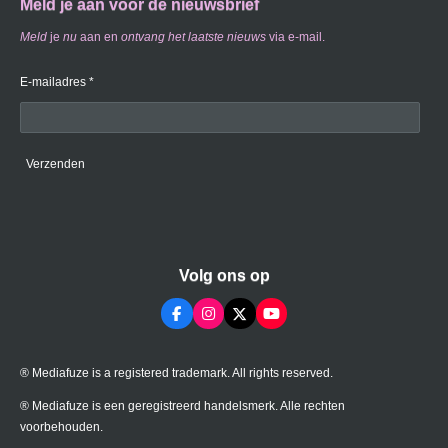
Meld je aan voor de nieuwsbrief
Meld
je
nu
aan en
ontvang
het laatste nieuws
via e-mail.
E-mailadres *
Verzenden
Volg ons op
F
I
X
Y
a
n
o
c
s
u
e
t
T
® Mediafuze is a registered trademark. All rights reserved.
b
a
u
o
g
b
o
r
e
® Mediafuze is een geregistreerd handelsmerk. Alle rechten
k
a
voorbehouden.
m