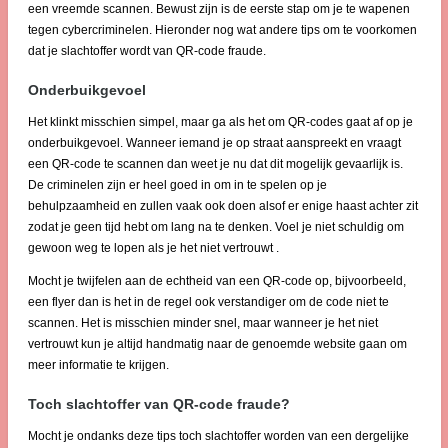
een vreemde scannen. Bewust zijn is de eerste stap om je te wapenen
tegen cybercriminelen. Hieronder nog wat andere tips om te voorkomen
dat je slachtoffer wordt van QR-code fraude.
Onderbuikgevoel
Het klinkt misschien simpel, maar ga als het om QR-codes gaat af op je
onderbuikgevoel. Wanneer iemand je op straat aanspreekt en vraagt
een QR-code te scannen dan weet je nu dat dit mogelijk gevaarlijk is.
De criminelen zijn er heel goed in om in te spelen op je
behulpzaamheid en zullen vaak ook doen alsof er enige haast achter zit
zodat je geen tijd hebt om lang na te denken. Voel je niet schuldig om
gewoon weg te lopen als je het niet vertrouwt .
Mocht je twijfelen aan de echtheid van een QR-code op, bijvoorbeeld,
een flyer dan is het in de regel ook verstandiger om de code niet te
scannen. Het is misschien minder snel, maar wanneer je het niet
vertrouwt kun je altijd handmatig naar de genoemde website gaan om
meer informatie te krijgen.
Toch slachtoffer van QR-code fraude?
Mocht je ondanks deze tips toch slachtoffer worden van een dergelijke