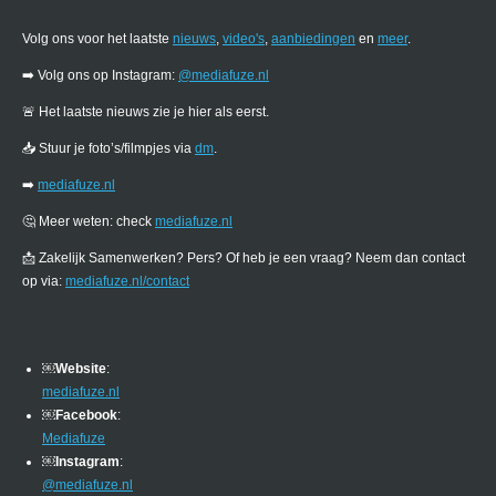
Volg ons voor het laatste
nieuws
,
video's
,
aanbiedingen
en
meer
.
➡️ Volg ons op Instagram:
@mediafuze.nl
🚨 Het laatste nieuws zie je hier als eerst.
📥 Stuur je foto’s/filmpjes via
dm
.
➡️
mediafuze.nl
🤔 Meer weten: check
mediafuze.nl
📩 Zakelijk Samenwerken? Pers? Of heb je een vraag? Neem dan contact
op via:
mediafuze.nl/contact
￼
Website
:
mediafuze.nl
￼
Facebook
:
Mediafuze
￼
Instagram
:
@mediafuze.nl