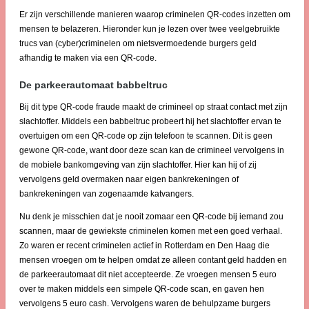
Er zijn verschillende manieren waarop criminelen QR-codes inzetten om
mensen te belazeren. Hieronder kun je lezen over twee veelgebruikte
trucs van (cyber)criminelen om nietsvermoedende burgers geld
afhandig te maken via een QR-code.
De parkeerautomaat babbeltruc
Bij dit type QR-code fraude maakt de crimineel op straat contact met zijn
slachtoffer. Middels een babbeltruc probeert hij het slachtoffer ervan te
overtuigen om een QR-code op zijn telefoon te scannen. Dit is geen
gewone QR-code, want door deze scan kan de crimineel vervolgens in
de mobiele bankomgeving van zijn slachtoffer. Hier kan hij of zij
vervolgens geld overmaken naar eigen bankrekeningen of
bankrekeningen van zogenaamde katvangers.
Nu denk je misschien dat je nooit zomaar een QR-code bij iemand zou
scannen, maar de gewiekste criminelen komen met een goed verhaal.
Zo waren er recent criminelen actief in Rotterdam en Den Haag die
mensen vroegen om te helpen omdat ze alleen contant geld hadden en
de parkeerautomaat dit niet accepteerde. Ze vroegen mensen 5 euro
over te maken middels een simpele QR-code scan, en gaven hen
vervolgens 5 euro cash. Vervolgens waren de behulpzame burgers