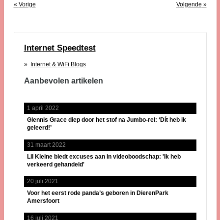
«
Vorige
Volgende
»
Internet Speedtest
Internet & WiFi Blogs
Aanbevolen artikelen
1 april 2022
Glennis Grace diep door het stof na Jumbo-rel: ‘Dít heb ik
geleerd!’
31 maart 2022
Lil Kleine biedt excuses aan in videoboodschap: 'Ik heb
verkeerd gehandeld'
20 juli 2021
Voor het eerst rode panda’s geboren in DierenPark
Amersfoort
16 juli 2021