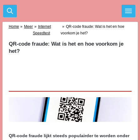
Ga
direct
naar
de
Home
»
Meer
»
Internet
»
QR-code fraude: Wat is het en hoe
hoofdinhoud
Speedtest
voorkom je het?
QR-code fraude: Wat is het en hoe voorkom je
het?
QR-code fraude lijkt steeds populairder te worden onder