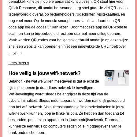
gemakkelijk met je mobiele apparaat kunt uitlezen. QR staat hier voor
Quick Response, dit omdat het scannen erg snel gaat. Je ziet QR-codes
tegenwoordig overal, op reclamefolders, tijdschriften, visitekaartjes, en
nog veel meer. Op de meeste smartphones staat standaard een QR-
code app die de codes uit kan lezen. Door met deze app de QR-code te
scannen kun je bijvoorbeeld direct een site met meer uitleg openen.
Vaak worden QR-codes voor het gemak gebruikt omdat je op deze wijze
snel een website kan openen en niet een ingewikkelde URL hoeft over
te typen.
Lees meer »
Hoe veilig is jouw wifi-netwerk?
Belangrijkste wat we willen meegeven is dat je echt de
tijd moet nemen je draadloos netwerk te beveiligen.
Wifi-beveiliging wordt steeds belangrijker in deze tijd van de
cybercriminaliteit. Steeds meer apparaten worden namelijk gekoppeld
aan het wifi-netwerk. Als buitenstaanders of internetcriminelen in jouw
wifi-netwerk kunnen, loop je flinke risico's. Ze hebben dan toegang tot
bestanden, printers en apparaten in jouw bedrijfsnetwerk. Daarnaast
kunnen ze een virus op computers zetten of je inloggegevens van je
bank onderscheppen.