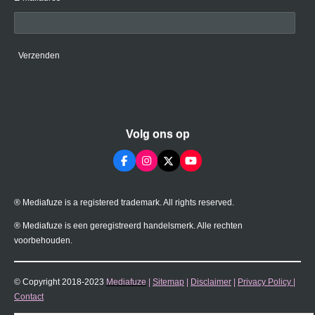
Verzenden
Volg ons op
F
I
X
Y
a
n
o
c
s
u
e
t
T
® Mediafuze is a registered trademark. All rights reserved.
b
a
u
o
g
b
o
r
e
® Mediafuze is een geregistreerd handelsmerk. Alle rechten
k
a
voorbehouden.
m
© Copyright 2018-2023
Mediafuze
|
Sitemap
|
Disclaimer
|
Privacy Policy
|
Contact