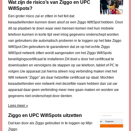
Wat zijn de risico’s van Ziggo en UPC
WifiSpots?
Een groter risico zal er zitten in het feit dat
kwaadwillenden kunnen doen alsof ze een Ziggo WifiSpot hebben. Door
dit op plaatsen te doen waar veel mensen komen met hun mobiele
telefoon kunnen in korte tijd veel inlog gegevens onderschept worden
van gebruikers die automatisch proberen in te loggen op het fake Ziggo
WifiSpot.Om gebruikers te garanderen dat ze op het echte Ziggo
WifiSpot netwerk zitten wordt aangeraden om het Ziggo WifiSpots
beveiligingscertificaat te installeren.Dit doet u door het certificaat te
downloaden en vervolgens de stappen op uw telefoon, tablet of PC te
volgen.Uw apparaat zal hierna alleen nog verbinding maken met het
Wifi netwerk “Ziggo” als daar hetzelfde certificaat op staat. Mochten
kwaadwillenden een netwerk met dezelfde naam hebben dan zal uw
apparaat daar geen verbinding meer mee gaan maken en worden uw
gegevens niet onderschept door derden.
Lees meer »
Ziggo en UPC WifiSpots uitzetten
Dat kan door als Ziggo gebruiker in te loggen op Mijn
Ziggo.