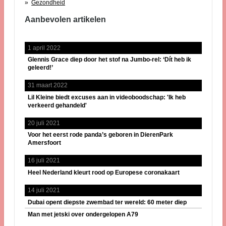
Gezondheid
Aanbevolen artikelen
1 april 2022
Glennis Grace diep door het stof na Jumbo-rel: ‘Dít heb ik
geleerd!’
31 maart 2022
Lil Kleine biedt excuses aan in videoboodschap: 'Ik heb
verkeerd gehandeld'
20 juli 2021
Voor het eerst rode panda’s geboren in DierenPark
Amersfoort
16 juli 2021
Heel Nederland kleurt rood op Europese coronakaart
14 juli 2021
Dubai opent diepste zwembad ter wereld: 60 meter diep
Man met jetski over ondergelopen A79