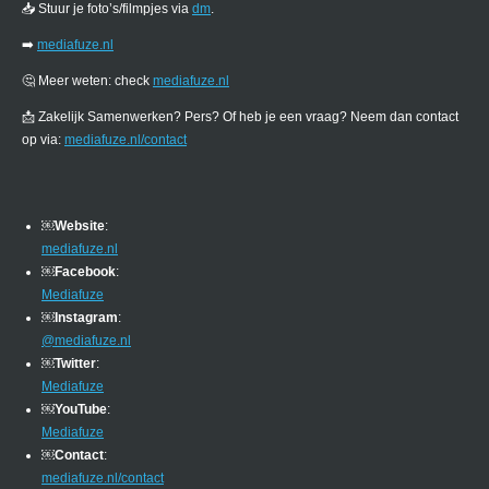
📥 Stuur je foto’s/filmpjes via
dm
.
➡️
mediafuze.nl
🤔 Meer weten: check
mediafuze.nl
📩 Zakelijk Samenwerken? Pers? Of heb je een vraag? Neem dan contact
op via:
mediafuze.nl/contact
￼
Website
:
mediafuze.nl
￼
Facebook
:
Mediafuze
￼
Instagram
:
@mediafuze.nl
￼
Twitter
:
Mediafuze
￼
YouTube
:
Mediafuze
￼
Contact
:
mediafuze.nl/contact