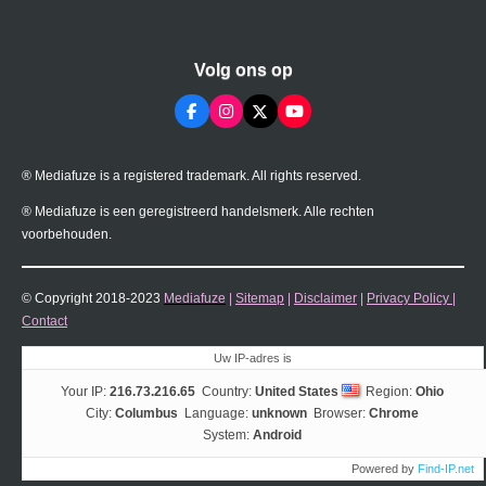
Volg ons op
F
I
X
Y
a
n
o
c
s
u
e
t
T
® Mediafuze is a registered trademark. All rights reserved.
b
a
u
o
g
b
o
r
e
® Mediafuze is een geregistreerd handelsmerk. Alle rechten
k
a
voorbehouden.
m
© Copyright 2018-2023
Mediafuze
|
Sitemap
|
Disclaimer
|
Privacy Policy
|
Contact
Uw IP-adres is
Your IP:
216.73.216.65
Country:
United States
Region:
Ohio
City:
Columbus
Language:
unknown
Browser:
Chrome
System:
Android
Powered by
Find-IP.net