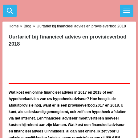
Ga
direct
naar
de
Home
»
Blog
»
Uurtarief bij financieel advies en provisieverbod 2018
hoofdinhoud
Uurtarief bij financieel advies en provisieverbod
2018
Wat kost een online financieel advies in 2017 en 2018 of een
hypotheekadvies van uw hypotheekadviseur? Hoe hoog is de
afsluitprovisie nog, want er is een provisieverbod 2017 en 2018. U
kunt, als u deskundig genoeg bent, ook zelf een hypotheek afsluiten
via het internet. Een financieel adviseur moet vertellen hoeveel
kosten hij rekent aan zijn klanten. Wat kost een financieel adviseur
en financieel advies u inmiddels, al dan niet online. Ik zet voor u
enkele mogelijkheden (advies, geen provisie) op een rij. Bij ABN