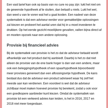
Een vast tarief kan ook op basis van no cure no pay zijn: lukt het niet om
de gewenste hypotheek af te sluiten, dan betaalt u niets. Lukt het wel,
dan weet u van te voren wat het u gaat kosten. Een nadeel van deze
systematiek is dat een adviseur eerder voor gemakkelijke oplossingen
zal kiezen en probeert het aantal uren dat hij in u moet investeren te
drukken. Op het eerste gezicht moeilijkere gevallen, vallen bijna direct af
en moeten opzoek naar een andere oplossing.
Provisie bij financieel advies
Bij de systematiek van provisie is het zo dat de adviseur betaald wordt
afhankelijk van het product dat hij aanbiedt. Daarbij is het zo dat niet
alleen de provisie van de ene bank hoger is dan van een andere, maar
ook een beleggingshypotheek of een spaarhypotheek bijvoorbeeld
meer provisies genereert dan een aflossingsvrije hypotheek. De kans
bestaat dus dat de adviseur een product adviseert waar hij zelf het
meeste aan kan verdienen. Een voordeel is wel dat de adviseur
zichtbaar moet maken hoeveel provisie hij berekent, zodat u ook voor
een goedkopere aanbieder kunt kiezen. Omdat de systematiek van
provisie tot een verkeerd advies kan leiden, is het in 2016, 2017 en
2018 niet meer toegestaan.