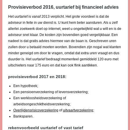
Provisieverbod 2016, uurtarief bij financieel advies
Het uurtarief is vanaf 2013 verplicht. Het grote voordeel is dat de
adviseur in feite in uw dienst is. U kunt hem beter aansturen. Als u zelf
allerlei zoekwerk doet op internet, weet u ongetwijfeld wat u wilt en is de
adviseur snel klaar. De kosten zijn bovendien goed vergelijkbaar. Een
nadeel is dat gratis advies hiermee van de baan is. Geschreven uren
zullen door u betaald moeten worden. Bovendien zijn nogal wat klanten
minder geneigd om door te vragen, omdat dat extra uren vraagt en dus
duurder is. Het uurtarief bedraagt momenteel gemiddeld 120 euro met
uitschieters naar 175 euro en dat kan ook flink aantikken.
provisieverbod 2017 en 2018:
Een hypotheek;
Een pensioenverzekering of levensverzekering;
Een werkloosheidsverzekering of
arbeidsongeschiktheidsverzekering;
Overlijdensrisicoverzekering
of
uitvaartverzekering
;
Banksparen.
rekenvoorbeeld uurtarief of vast tarief