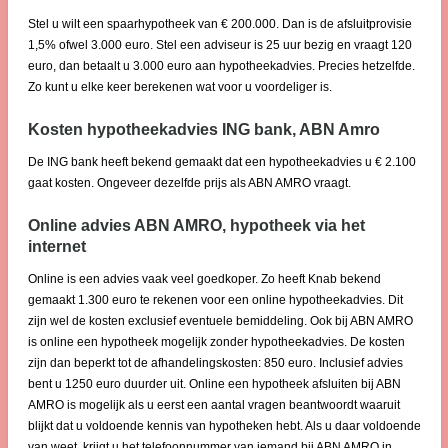
Stel u wilt een spaarhypotheek van € 200.000. Dan is de afsluitprovisie
1,5% ofwel 3.000 euro. Stel een adviseur is 25 uur bezig en vraagt 120
euro, dan betaalt u 3.000 euro aan hypotheekadvies. Precies hetzelfde.
Zo kunt u elke keer berekenen wat voor u voordeliger is.
Kosten hypotheekadvies ING bank, ABN Amro
De ING bank heeft bekend gemaakt dat een hypotheekadvies u € 2.100
gaat kosten. Ongeveer dezelfde prijs als ABN AMRO vraagt.
Online advies ABN AMRO, hypotheek via het
internet
Online is een advies vaak veel goedkoper. Zo heeft Knab bekend
gemaakt 1.300 euro te rekenen voor een online hypotheekadvies. Dit
zijn wel de kosten exclusief eventuele bemiddeling. Ook bij ABN AMRO
is online een hypotheek mogelijk zonder hypotheekadvies. De kosten
zijn dan beperkt tot de afhandelingskosten: 850 euro. Inclusief advies
bent u 1250 euro duurder uit. Online een hypotheek afsluiten bij ABN
AMRO is mogelijk als u eerst een aantal vragen beantwoordt waaruit
blijkt dat u voldoende kennis van hypotheken hebt. Als u daar voldoende
van weet, krijgt u het telefoonnummer van iemand bij ABN AMRO in