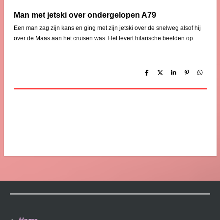
Man met jetski over ondergelopen A79
Een man zag zijn kans en ging met zijn jetski over de snelweg alsof hij
over de Maas aan het cruisen was. Het levert hilarische beelden op.
D
D
S
P
D
e
e
h
i
e
l
e
a
n
l
e
l
r
n
e
n
e
e
n
n
Home