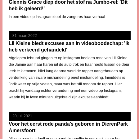
Glennis Grace diep door het stof na Jumbo-rel: ‘Dít
heb ik geleerd!’
In een video op Instagram doet de zangeres haar verhaal.
31 maart 2022
Lil Kleine biedt excuses aan in videoboodschap: 'Ik
heb verkeerd gehandeld'
Afgelopen februari gingen er op Instagram beelden rond van Lil Kleine
die Jaimie aan haar haren uit de auto trok en haar hoofd tussen de deur
leek te klemmen. Niet lang daarna werd de rapper aangehouden op
verdenking van zware mishandeling en/of mishandeling. Inmiddels is
Jorik weer op vrije voeten, maar was het stil rondom de rapper. Hier
bracht hij vandaag echter verandering met een video op Instagram,
waarin hij in twee minuten uitgebreid zijn excuses aanbiedt.
20 juli 2021
Voor het eerst rode panda’s geboren in DierenPark
Amersfoort
“Al een paar jaar leeft er een pandakoppeltje in ons park, maar het