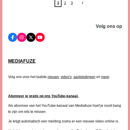
1
2
3
Volg ons op
F
I
X
Y
a
n
o
c
s
u
e
t
T
b
a
u
o
g
b
MEDIAFUZE
o
r
e
k
a
m
Volg ons voor het laatste
nieuws
,
video's
,
aanbiedingen
en
meer
.
Abonneer je gratis op ons YouTube-kanaal.
Als abonnee van het YouTube-kanaal van Mediafuze hoef je nooit bang
te zijn om iets te missen.
Je krijgt automatisch een melding zodra er een nieuwe video online is.