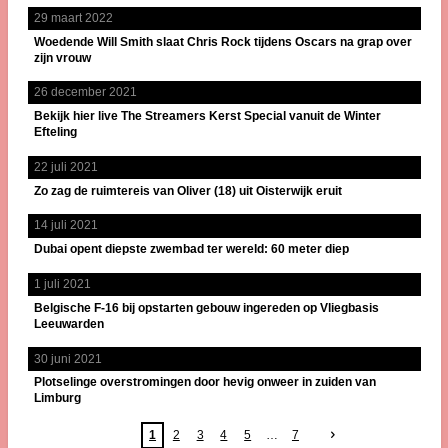
29 maart 2022
Woedende Will Smith slaat Chris Rock tijdens Oscars na grap over
zijn vrouw
26 december 2021
Bekijk hier live The Streamers Kerst Special vanuit de Winter
Efteling
22 juli 2021
Zo zag de ruimtereis van Oliver (18) uit Oisterwijk eruit
14 juli 2021
Dubai opent diepste zwembad ter wereld: 60 meter diep
1 juli 2021
Belgische F-16 bij opstarten gebouw ingereden op Vliegbasis
Leeuwarden
30 juni 2021
Plotselinge overstromingen door hevig onweer in zuiden van
Limburg
1
2
3
4
5
7