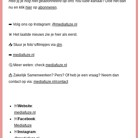
Heb
jij je
nog niet geabonneerd op ons YouTube-kanaal
? Doe het dan
nu en klik
hier
op
abonneren
.
➡️ Volg ons op Instagram:
@mediafuze.nl
🚨 Het laatste nieuws zie je hier als eerst.
📥 Stuur je foto’s/filmpjes via
dm
.
➡️
mediafuze.nl
🤔 Meer weten: check
mediafuze.nl
📩 Zakelijk Samenwerken? Pers? Of heb je een vraag? Neem dan
contact op via:
mediafuze.nl/contact
￼
Website
:
mediafuze.nl
￼
Facebook
:
Mediafuze
￼
Instagram
: