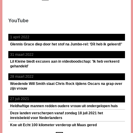
YouTube
1 april 2022
Glennis Grace diep door het stof na Jumbo-rel: ‘Dít heb ik geleerd!’
31 maart 2022
Lil Kleine biedt excuses aan in videoboodschap: 'Ik heb verkeerd
gehandeld'
28 maart 2022
Woedende Will Smith slaat Chris Rock tijdens Oscars na grap over
zijn vrouw
27 juli 2021
Heldhaftige mannen redden oudere vrouw uit ondergelopen huis
Deze landen verscherpen vanaf zondag 18 juli 2021 het
inreisbeleid voor Nederlanders
Koe uit Echt 100 kilometer verderop uit Maas gered