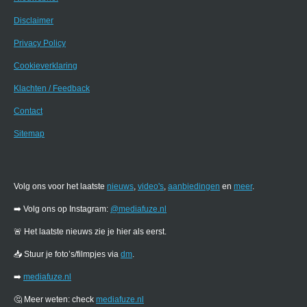
Disclaimer
Privacy Policy
Cookieverklaring
Klachten / Feedback
Contact
Sitemap
Volg ons voor het laatste
nieuws
,
video's
,
aanbiedingen
en
meer
.
➡️ Volg ons op Instagram:
@mediafuze.nl
🚨 Het laatste nieuws zie je hier als eerst.
📥 Stuur je foto’s/filmpjes via
dm
.
➡️
mediafuze.nl
🤔 Meer weten: check
mediafuze.nl