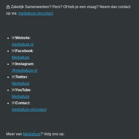
📩 Zakelijk Samenwerken? Pers? Of heb je een vraag? Neem dan contact
op via:
mediafuze.nl/contact
￼
Website
:
mediafuze.nl
￼
Facebook
:
Mediafuze
￼
Instagram
:
@mediafuze.nl
￼
Twitter
:
Mediafuze
￼
YouTube
:
Mediafuze
￼
Contact
:
mediafuze.nl/contact
Meer van
Mediafuze
? Volg ons op: